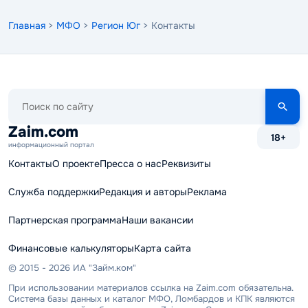
Главная
>
МФО
>
Регион Юг
> Контакты
Поиск
по
сайту
Zaim.com
18+
информационный портал
Контакты
О проекте
Пресса о нас
Реквизиты
Служба поддержки
Редакция и авторы
Реклама
Партнерская программа
Наши вакансии
Финансовые калькуляторы
Карта сайта
© 2015 - 2026 ИА "Займ.ком"
При использовании материалов ссылка на Zaim.com обязательна.
Система базы данных и каталог МФО, Ломбардов и КПК являются