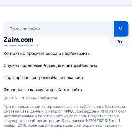
Поиск
по
сайту
Zaim.com
18+
информационный портал
Контакты
О проекте
Пресса о нас
Реквизиты
Служба поддержки
Редакция и авторы
Реклама
Партнерская программа
Наши вакансии
Финансовые калькуляторы
Карта сайта
© 2015 - 2026 ИА "Займ.ком"
При использовании материалов ссылка на Zaim.com обязательна.
Система базы данных и каталог МФО, Ломбардов и КПК являются
интеллектуальной собственностью Zaim.com. Свидетельство о
государственной регистрации базы данных №2016621516 от 11
ноября 2016. Копирование запрещается и охраняется законом.