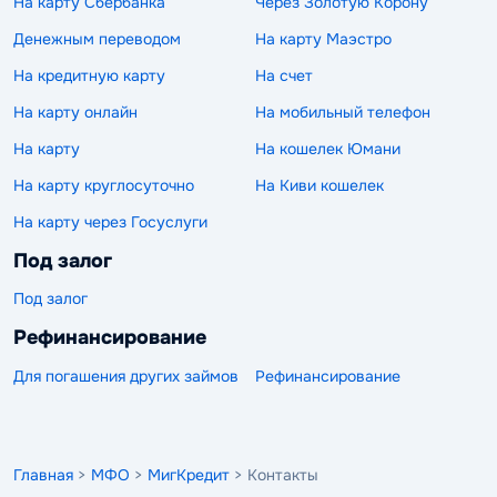
На карту Сбербанка
Через Золотую Корону
Денежным переводом
На карту Маэстро
На кредитную карту
На счет
На карту онлайн
На мобильный телефон
На карту
На кошелек Юмани
На карту круглосуточно
На Киви кошелек
На карту через Госуслуги
Под залог
Под залог
Рефинансирование
Для погашения других займов
Рефинансирование
Главная
>
МФО
>
МигКредит
> Контакты