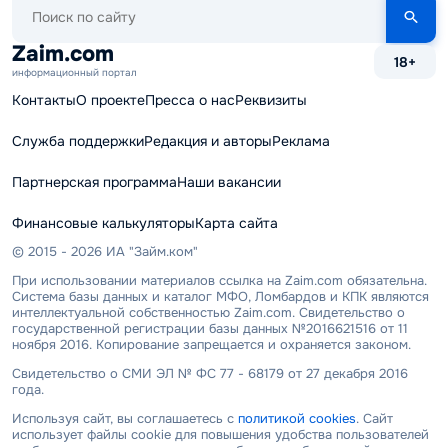
Поиск
по
сайту
Zaim.com
18+
информационный портал
Контакты
О проекте
Пресса о нас
Реквизиты
Служба поддержки
Редакция и авторы
Реклама
Партнерская программа
Наши вакансии
Финансовые калькуляторы
Карта сайта
© 2015 - 2026 ИА "Займ.ком"
При использовании материалов ссылка на Zaim.com обязательна.
Система базы данных и каталог МФО, Ломбардов и КПК являются
интеллектуальной собственностью Zaim.com. Свидетельство о
государственной регистрации базы данных №2016621516 от 11
ноября 2016. Копирование запрещается и охраняется законом.
Свидетельство о СМИ ЭЛ № ФС 77 - 68179 от 27 декабря 2016
года.
Используя сайт, вы соглашаетесь с
политикой cookies
. Сайт
использует файлы cookie для повышения удобства пользователей