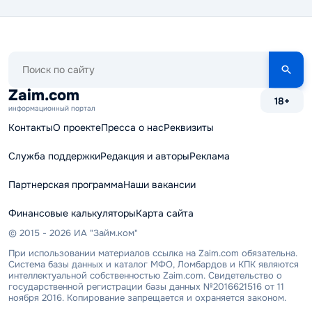
Поиск
по
сайту
Zaim.com
18+
информационный портал
Контакты
О проекте
Пресса о нас
Реквизиты
Служба поддержки
Редакция и авторы
Реклама
Партнерская программа
Наши вакансии
Финансовые калькуляторы
Карта сайта
© 2015 - 2026 ИА "Займ.ком"
При использовании материалов ссылка на Zaim.com обязательна.
Система базы данных и каталог МФО, Ломбардов и КПК являются
интеллектуальной собственностью Zaim.com. Свидетельство о
государственной регистрации базы данных №2016621516 от 11
ноября 2016. Копирование запрещается и охраняется законом.