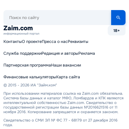
Поиск
по
сайту
Zaim.com
18+
информационный портал
Контакты
О проекте
Пресса о нас
Реквизиты
Служба поддержки
Редакция и авторы
Реклама
Партнерская программа
Наши вакансии
Финансовые калькуляторы
Карта сайта
© 2015 - 2026 ИА "Займ.ком"
При использовании материалов ссылка на Zaim.com обязательна.
Система базы данных и каталог МФО, Ломбардов и КПК являются
интеллектуальной собственностью Zaim.com. Свидетельство о
государственной регистрации базы данных №2016621516 от 11
ноября 2016. Копирование запрещается и охраняется законом.
Свидетельство о СМИ ЭЛ № ФС 77 - 68179 от 27 декабря 2016
года.