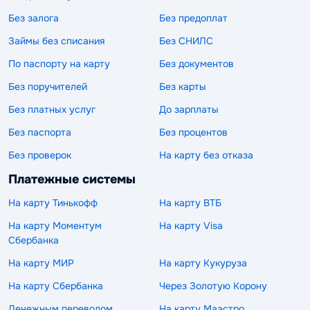
Без залога
Без предоплат
Займы без списания
Без СНИЛС
По паспорту на карту
Без документов
Без поручителей
Без карты
Без платных услуг
До зарплаты
Без паспорта
Без процентов
Без проверок
На карту без отказа
Платежные системы
На карту Тинькофф
На карту ВТБ
На карту Моментум
На карту Visa
Сбербанка
На карту МИР
На карту Кукуруза
На карту Сбербанка
Через Золотую Корону
Денежным переводом
На карту Маэстро