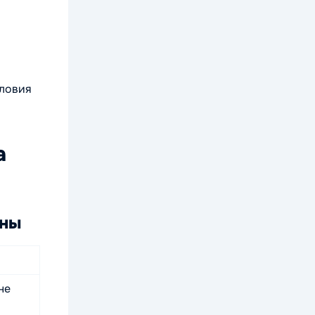
словия
а
нны
не