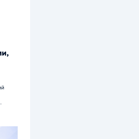
ми,
ий
.