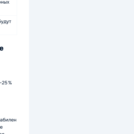
рных
будут
е
–25 %
табилен
ые