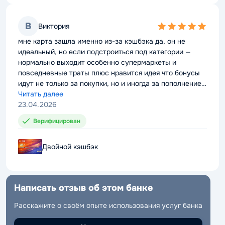
В
В
Виктория
Виктория
5,0
5,0
rating
rating
мне карта зашла именно из-за кэшбэка да, он не
мне карта зашла именно из-за кэшбэка да, он не
идеальный, но если подстроиться под категории —
идеальный, но если подстроиться под категории —
нормально выходит особенно супермаркеты и
нормально выходит особенно супермаркеты и
повседневные траты плюс нравится идея что бонусы
повседневные траты плюс нравится идея что бонусы
идут не только за покупки, но и иногда за пополнение
идут не только за покупки, но и иногда за пополнение
это редкость льготный период стандартный, но
Читать далее
это редкость льготный период стандартный, но
Читать далее
хватает я просто закрываю всё вовремя и не плачу
23.04.2026
хватает я просто закрываю всё вовремя и не плачу
23.04.2026
проценты
проценты
Верифицирован
Верифицирован
Двойной кэшбэк
Двойной кэшбэк
Написать отзыв об этом банке
Написать отзыв об этом банке
Расскажите о своём опыте использования услуг банка
Расскажите о своём опыте использования услуг банка