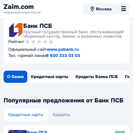
Zaim.com
☰
Москва
информационный портал
Банк ПСБ
Крупный государственный банк, обслуживающий
оборонный сектор, бизнес и розничных клиентов.
Рейтинг
Официальный сайт
www.psbank.ru
Тел. горячей линии
8 800 333 03 03
О банке
Кредитные карты
Кредиты Банка ПСБ
Гор
Популярные предложения от Банк ПСБ
Кредитные карты
Кредиты
Банк ПСБ
Банк ПСБ