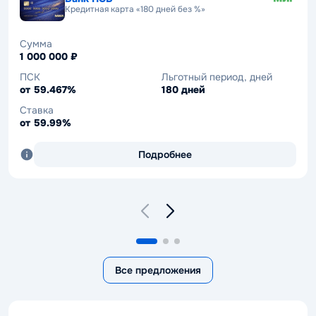
Кредитная карта «180 дней без %»
Кредит «Кредит для работников
предприятий ОПК и военнослужащих»
Сумма
Сумма
1 000 000 ₽
100 000 – 10 000 000 ₽
ПСК
Льготный период, дней
ПСК
Ставка
от 59.467%
180 дней
21.486–36.999%
от 22.9%
Ставка
Срок
от 59.99%
12–120 мес.
Подробнее
Подробнее
Все предложения