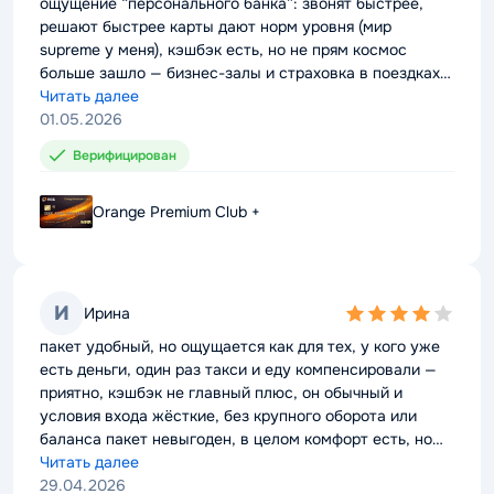
ощущение “персонального банка”: звонят быстрее,
ощущение “персонального банка”: звонят быстрее,
решают быстрее карты дают норм уровня (мир
решают быстрее карты дают норм уровня (мир
supreme у меня), кэшбэк есть, но не прям космос
supreme у меня), кэшбэк есть, но не прям космос
больше зашло — бизнес-залы и страховка в поездках
больше зашло — бизнес-залы и страховка в поездках
минус очевидный — без статуса всё это стоит дорого,
Читать далее
минус очевидный — без статуса всё это стоит дорого,
Читать далее
просто так не потянешь
01.05.2026
просто так не потянешь
01.05.2026
Верифицирован
Верифицирован
Orange Premium Club +
Orange Premium Club +
И
И
Ирина
Ирина
4,0
4,0
rating
rating
пакет удобный, но ощущается как для тех, у кого уже
пакет удобный, но ощущается как для тех, у кого уже
есть деньги, один раз такси и еду компенсировали —
есть деньги, один раз такси и еду компенсировали —
приятно, кэшбэк не главный плюс, он обычный и
приятно, кэшбэк не главный плюс, он обычный и
условия входа жёсткие, без крупного оборота или
условия входа жёсткие, без крупного оборота или
баланса пакет невыгоден, в целом комфорт есть, но
баланса пакет невыгоден, в целом комфорт есть, но
это не массовый продукт
Читать далее
это не массовый продукт
Читать далее
29.04.2026
29.04.2026