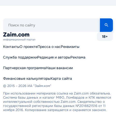
Поиск
по
сайту
Zaim.com
18+
информационный портал
Контакты
О проекте
Пресса о нас
Реквизиты
Служба поддержки
Редакция и авторы
Реклама
Партнерская программа
Наши вакансии
Финансовые калькуляторы
Карта сайта
© 2015 - 2026 ИА "Займ.ком"
При использовании материалов ссылка на Zaim.com обязательна.
Система базы данных и каталог МФО, Ломбардов и КПК являются
интеллектуальной собственностью Zaim.com. Свидетельство о
государственной регистрации базы данных №2016621516 от 11
ноября 2016. Копирование запрещается и охраняется законом.