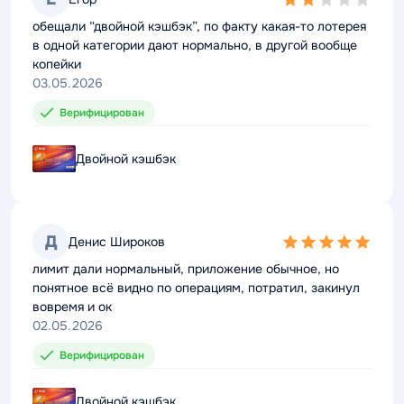
2,0
2,0
rating
rating
обещали “двойной кэшбэк”, по факту какая-то лотерея
обещали “двойной кэшбэк”, по факту какая-то лотерея
в одной категории дают нормально, в другой вообще
в одной категории дают нормально, в другой вообще
копейки
копейки
03.05.2026
03.05.2026
Верифицирован
Верифицирован
Двойной кэшбэк
Двойной кэшбэк
Д
Д
Денис Широков
Денис Широков
5,0
5,0
rating
rating
лимит дали нормальный, приложение обычное, но
лимит дали нормальный, приложение обычное, но
понятное всё видно по операциям, потратил, закинул
понятное всё видно по операциям, потратил, закинул
вовремя и ок
вовремя и ок
02.05.2026
02.05.2026
Верифицирован
Верифицирован
Двойной кэшбэк
Двойной кэшбэк