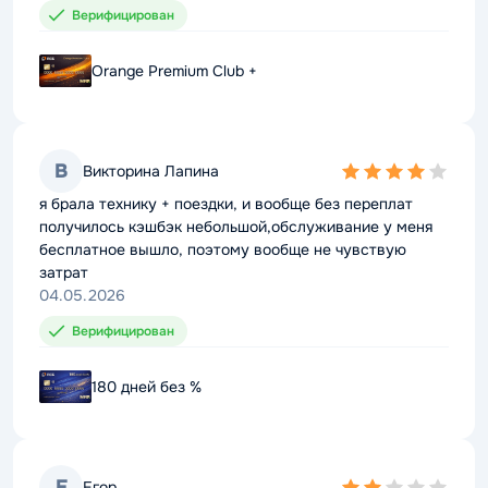
Верифицирован
Верифицирован
Orange Premium Club +
Orange Premium Club +
В
В
Викторина Лапина
Викторина Лапина
4,0
4,0
rating
rating
я брала технику + поездки, и вообще без переплат
я брала технику + поездки, и вообще без переплат
получилось кэшбэк небольшой,обслуживание у меня
получилось кэшбэк небольшой,обслуживание у меня
бесплатное вышло, поэтому вообще не чувствую
бесплатное вышло, поэтому вообще не чувствую
затрат
затрат
04.05.2026
04.05.2026
Банк ПСБ
Верифицирован
Верифицирован
180 дней без %
180 дней без %
Е
Е
Егор
Егор