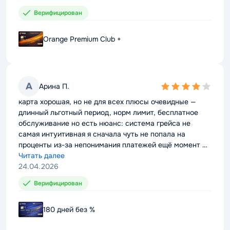
Верифицирован
Верифицирован
Orange Premium Club +
Orange Premium Club +
А
А
Арина П.
Арина П.
4,0
4,0
rating
rating
карта хорошая, но не для всех плюсы очевидные —
карта хорошая, но не для всех плюсы очевидные —
длинный льготный период, норм лимит, бесплатное
длинный льготный период, норм лимит, бесплатное
обслуживание но есть нюанс: система грейса не
обслуживание но есть нюанс: система грейса не
самая интуитивная я сначала чуть не попала на
самая интуитивная я сначала чуть не попала на
проценты из-за непонимания платежей ещё момент —
проценты из-за непонимания платежей ещё момент —
кэшбэк слабый, он больше “для фона”
Читать далее
кэшбэк слабый, он больше “для фона”
Читать далее
24.04.2026
24.04.2026
Верифицирован
Верифицирован
180 дней без %
180 дней без %