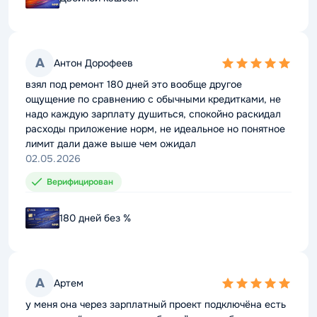
А
А
Антон Дорофеев
Антон Дорофеев
5,0
5,0
rating
rating
взял под ремонт 180 дней это вообще другое
взял под ремонт 180 дней это вообще другое
ощущение по сравнению с обычными кредитками, не
ощущение по сравнению с обычными кредитками, не
надо каждую зарплату душиться, спокойно раскидал
надо каждую зарплату душиться, спокойно раскидал
расходы приложение норм, не идеальное но понятное
расходы приложение норм, не идеальное но понятное
лимит дали даже выше чем ожидал
лимит дали даже выше чем ожидал
02.05.2026
02.05.2026
Верифицирован
Верифицирован
180 дней без %
180 дней без %
А
А
Артем
Артем
5,0
5,0
rating
rating
у меня она через зарплатный проект подключёна есть
у меня она через зарплатный проект подключёна есть