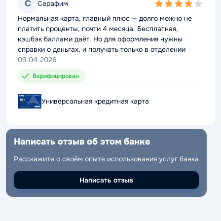
С
С
Серафим
Серафим
4,0
4,0
rating
rating
Нормальная карта, главный плюс — долго можно не
Нормальная карта, главный плюс — долго можно не
платить проценты, почти 4 месяца. Бесплатная,
платить проценты, почти 4 месяца. Бесплатная,
кэшбэк баллами даёт. Но для оформления нужны
кэшбэк баллами даёт. Но для оформления нужны
справки о деньгах, и получать только в отделении
справки о деньгах, и получать только в отделении
09.04.2026
09.04.2026
Верифицирован
Верифицирован
Универсальная кредитная карта
Универсальная кредитная карта
Написать отзыв об этом банке
Написать отзыв об этом банке
Расскажите о своём опыте использования услуг банка
Расскажите о своём опыте использования услуг банка
Написать отзыв
Написать отзыв