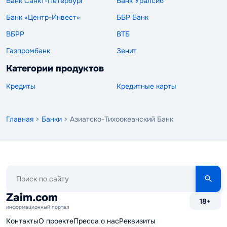
Банк Санкт-Петербург
Банк Уралсиб
Банк «Центр-Инвест»
ББР Банк
ВБРР
ВТБ
Газпромбанк
Зенит
Категории продуктов
Кредиты
Кредитные карты
Главная
>
Банки
> Азиатско-Тихоокеанский Банк
Поиск
по
сайту
Zaim.com
18+
информационный портал
Контакты
О проекте
Пресса о нас
Реквизиты