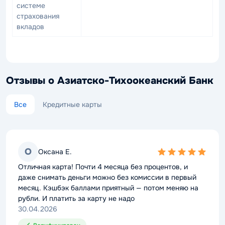
системе
Несмотря на региональную прописку, АТБ активно
страхования
развивает дистанционные сервисы: мобильное
вкладов
приложение банка входит в топ-50 лучших
банковских приложений России по оценке
пользователей.
Отзывы о Азиатско-Тихоокеанский Банк
Все
Кредитные карты
О
О
Оксана Е.
Оксана Е.
5,0
5,0
rating
rating
Отличная карта! Почти 4 месяца без процентов, и
Отличная карта! Почти 4 месяца без процентов, и
даже снимать деньги можно без комиссии в первый
даже снимать деньги можно без комиссии в первый
месяц. Кэшбэк баллами приятный — потом меняю на
месяц. Кэшбэк баллами приятный — потом меняю на
рубли. И платить за карту не надо
рубли. И платить за карту не надо
30.04.2026
30.04.2026