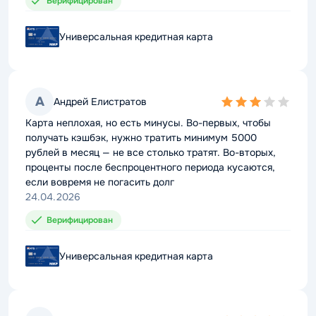
Верифицирован
Верифицирован
Универсальная кредитная карта
Универсальная кредитная карта
А
А
Андрей Елистратов
Андрей Елистратов
3,0
3,0
rating
rating
Карта неплохая, но есть минусы. Во-первых, чтобы
Карта неплохая, но есть минусы. Во-первых, чтобы
получать кэшбэк, нужно тратить минимум 5000
получать кэшбэк, нужно тратить минимум 5000
рублей в месяц — не все столько тратят. Во-вторых,
рублей в месяц — не все столько тратят. Во-вторых,
проценты после беспроцентного периода кусаются,
проценты после беспроцентного периода кусаются,
если вовремя не погасить долг
если вовремя не погасить долг
24.04.2026
24.04.2026
Верифицирован
Верифицирован
Универсальная кредитная карта
Универсальная кредитная карта