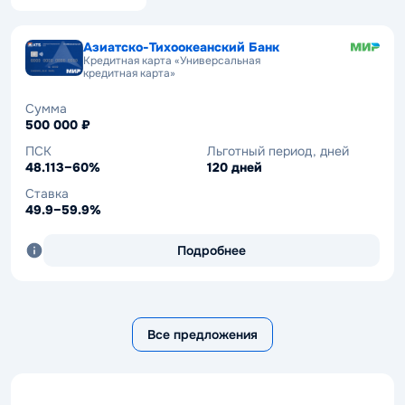
Азиатско-Тихоокеанский Банк
Азиатско-Тихоокеанский Банк
Кредитная карта «Универсальная
Кредит «Автокредит»
кредитная карта»
Сумма
Сумма
до 9 000 000 ₽
500 000 ₽
ПСК
Ставка
ПСК
Льготный период, дней
25.484–28.969%
15.99–26.49%
48.113–60%
120 дней
Срок
Ставка
до 120 мес.
49.9–59.9%
Подробнее
Подробнее
Все предложения