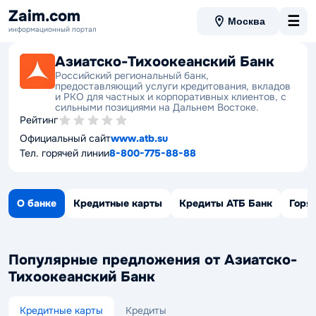
Zaim.com
☰
Москва
информационный портал
Азиатско-Тихоокеанский Банк
Российский региональный банк,
предоставляющий услуги кредитования, вкладов
и РКО для частных и корпоративных клиентов, с
сильными позициями на Дальнем Востоке.
Рейтинг
Официальный сайт
www.atb.su
Тел. горячей линии
8-800-775-88-88
О банке
Кредитные карты
Кредиты АТБ Банк
Горя
Популярные предложения от Азиатско-
Тихоокеанский Банк
Кредитные карты
Кредиты