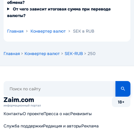
обмена?
От чего зависит итоговая сумма при переводе
валюты?
Главная
>
Конвертер валют
> SEK в RUB
Главная
>
Конвертер валют
>
SEK-RUB
> 250
Поиск
по
сайту
Zaim.com
18+
информационный портал
Контакты
О проекте
Пресса о нас
Реквизиты
Служба поддержки
Редакция и авторы
Реклама