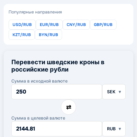
Популярные направления
USD/RUB
EUR/RUB
CNY/RUB
GBP/RUB
KZT/RUB
BYN/RUB
Перевести шведские кроны в
российские рубли
Сумма в исходной валюте
Сумма
SEK
в
исходной
валюте
⇄
Сумма в целевой валюте
Сумма
RUB
в
целевой