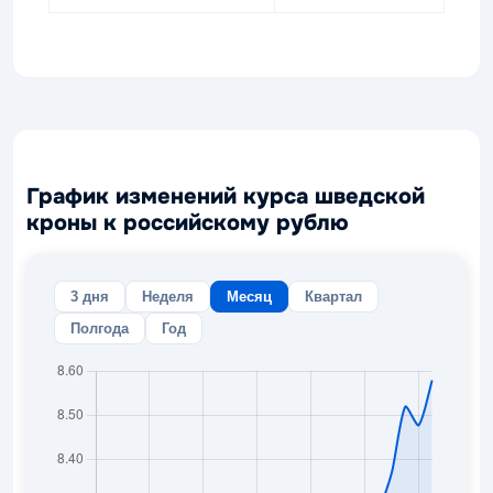
График изменений курса шведской
кроны к российскому рублю
3 дня
Неделя
Месяц
Квартал
Полгода
Год