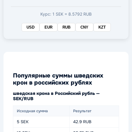
валюте
Курс: 1 SEK = 8.5792 RUB
USD
EUR
RUB
CNY
KZT
Популярные суммы шведских
крон в российских рублях
шведская крона в Российский рубль —
SEK/RUB
Исходная сумма
Результат
5 SEK
42.9 RUB