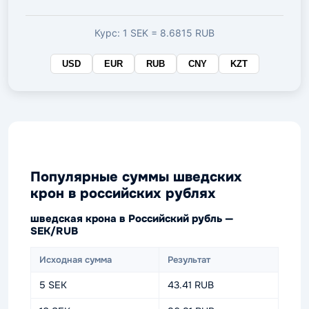
валюте
Курс: 1 SEK = 8.6815 RUB
USD
EUR
RUB
CNY
KZT
Популярные суммы шведских
крон в российских рублях
шведская крона в Российский рубль —
SEK/RUB
Исходная сумма
Результат
5 SEK
43.41 RUB