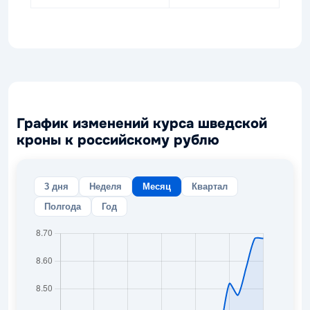
График изменений курса шведской
кроны к российскому рублю
3 дня
Неделя
Месяц
Квартал
Полгода
Год