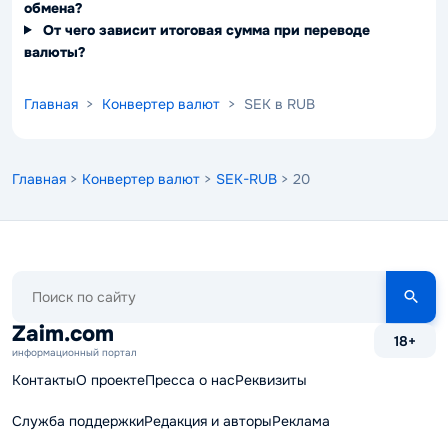
обмена?
От чего зависит итоговая сумма при переводе
валюты?
Главная
>
Конвертер валют
> SEK в RUB
Главная
>
Конвертер валют
>
SEK-RUB
> 20
Поиск
по
сайту
Zaim.com
18+
информационный портал
Контакты
О проекте
Пресса о нас
Реквизиты
Служба поддержки
Редакция и авторы
Реклама