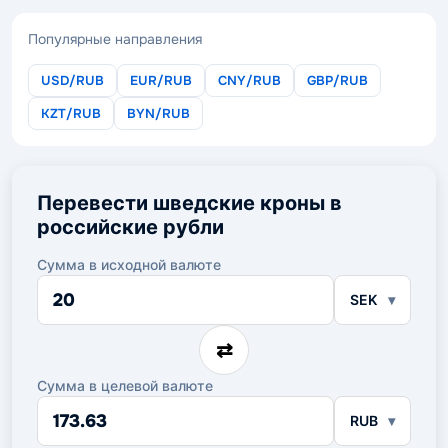
Популярные направления
USD/RUB
EUR/RUB
CNY/RUB
GBP/RUB
KZT/RUB
BYN/RUB
Перевести шведские кроны в
российские рубли
Сумма в исходной валюте
Сумма
SEK
в
исходной
валюте
⇄
Сумма в целевой валюте
Сумма
RUB
в
целевой