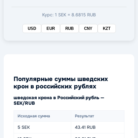
валюте
Курс: 1 SEK = 8.6815 RUB
USD
EUR
RUB
CNY
KZT
Популярные суммы шведских
крон в российских рублях
шведская крона в Российский рубль —
SEK/RUB
Исходная сумма
Результат
5 SEK
43.41 RUB