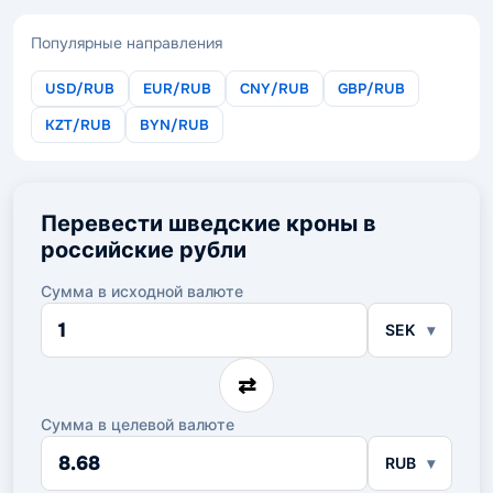
Популярные направления
USD/RUB
EUR/RUB
CNY/RUB
GBP/RUB
KZT/RUB
BYN/RUB
Перевести шведские кроны в
российские рубли
Сумма в исходной валюте
Сумма
SEK
в
исходной
валюте
⇄
Сумма в целевой валюте
Сумма
RUB
в
целевой