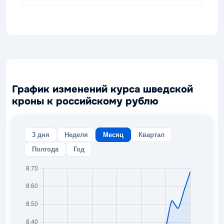
График изменений курса шведской
кроны к российскому рублю
3 дня
Неделя
Месяц
Квартал
Полгода
Год