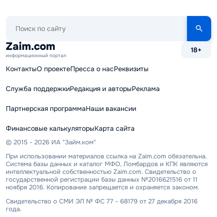
Поиск
по
сайту
Zaim.com
18+
информационный портал
Контакты
О проекте
Пресса о нас
Реквизиты
Служба поддержки
Редакция и авторы
Реклама
Партнерская программа
Наши вакансии
Финансовые калькуляторы
Карта сайта
© 2015 - 2026 ИА "Займ.ком"
При использовании материалов ссылка на Zaim.com обязательна.
Система базы данных и каталог МФО, Ломбардов и КПК являются
интеллектуальной собственностью Zaim.com. Свидетельство о
государственной регистрации базы данных №2016621516 от 11
ноября 2016. Копирование запрещается и охраняется законом.
Свидетельство о СМИ ЭЛ № ФС 77 - 68179 от 27 декабря 2016
года.