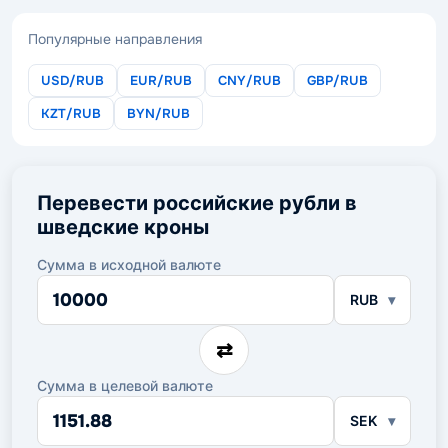
Популярные направления
USD/RUB
EUR/RUB
CNY/RUB
GBP/RUB
KZT/RUB
BYN/RUB
Перевести российские рубли в
шведские кроны
Сумма в исходной валюте
Сумма
RUB
в
исходной
валюте
⇄
Сумма в целевой валюте
Сумма
SEK
в
целевой