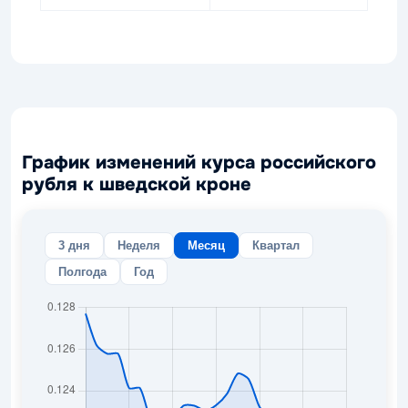
График изменений курса российского
рубля к шведской кроне
3 дня
Неделя
Месяц
Квартал
Полгода
Год