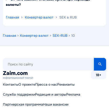
валюты?
Главная
>
Конвертер валют
> SEK в RUB
Главная
>
Конвертер валют
>
SEK-RUB
> 10
Поиск
по
сайту
Zaim.com
18+
информационный портал
Контакты
О проекте
Пресса о нас
Реквизиты
Служба поддержки
Редакция и авторы
Реклама
Партнерская программа
Наши вакансии