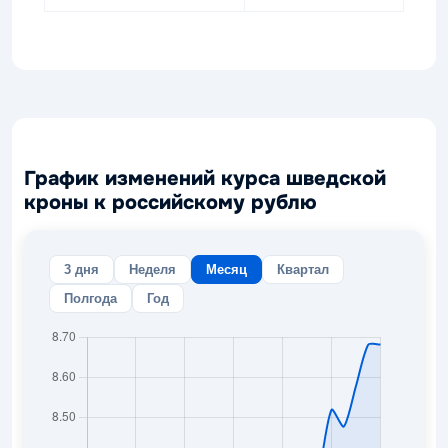
График изменений курса шведской
кроны к российскому рублю
3 дня
Неделя
Месяц
Квартал
Полгода
Год