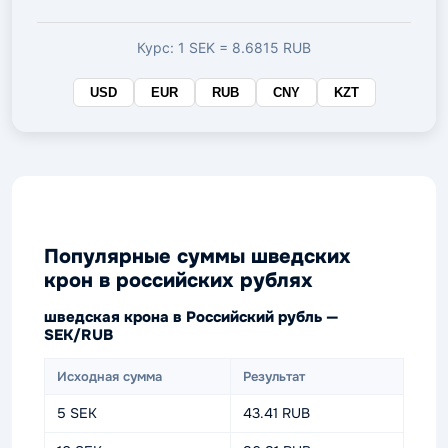
валюте
Курс: 1 SEK = 8.6815 RUB
USD
EUR
RUB
CNY
KZT
Популярные суммы шведских
крон в российских рублях
шведская крона в Российский рубль —
SEK/RUB
Исходная сумма
Результат
5 SEK
43.41 RUB