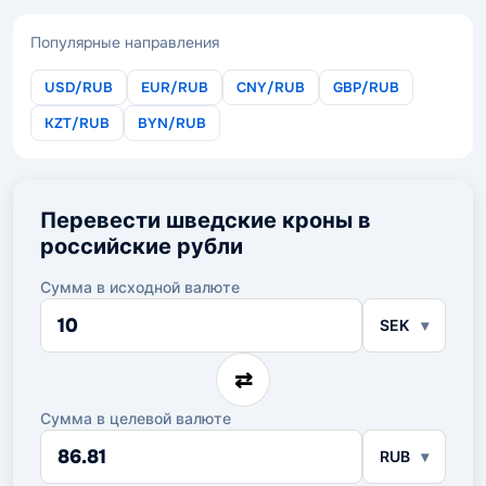
Популярные направления
USD/RUB
EUR/RUB
CNY/RUB
GBP/RUB
KZT/RUB
BYN/RUB
Перевести шведские кроны в
российские рубли
Сумма в исходной валюте
Сумма
SEK
в
исходной
валюте
⇄
Сумма в целевой валюте
Сумма
RUB
в
целевой