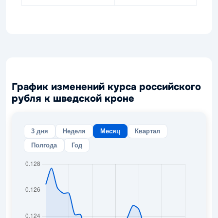
График изменений курса российского
рубля к шведской кроне
3 дня
Неделя
Месяц
Квартал
Полгода
Год