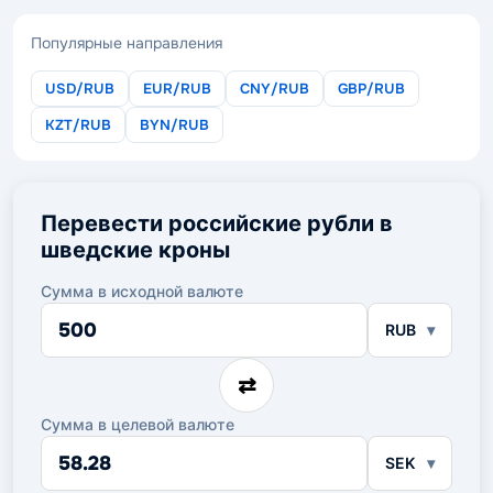
Популярные направления
USD/RUB
EUR/RUB
CNY/RUB
GBP/RUB
KZT/RUB
BYN/RUB
Перевести российские рубли в
шведские кроны
Сумма в исходной валюте
Сумма
RUB
в
исходной
валюте
⇄
Сумма в целевой валюте
Сумма
SEK
в
целевой