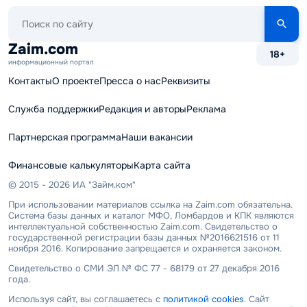
Поиск
по
сайту
Zaim.com
18+
информационный портал
Контакты
О проекте
Пресса о нас
Реквизиты
Служба поддержки
Редакция и авторы
Реклама
Партнерская программа
Наши вакансии
Финансовые калькуляторы
Карта сайта
© 2015 - 2026 ИА "Займ.ком"
При использовании материалов ссылка на Zaim.com обязательна.
Система базы данных и каталог МФО, Ломбардов и КПК являются
интеллектуальной собственностью Zaim.com. Свидетельство о
государственной регистрации базы данных №2016621516 от 11
ноября 2016. Копирование запрещается и охраняется законом.
Свидетельство о СМИ ЭЛ № ФС 77 - 68179 от 27 декабря 2016
года.
Используя сайт, вы соглашаетесь с
политикой cookies
. Сайт