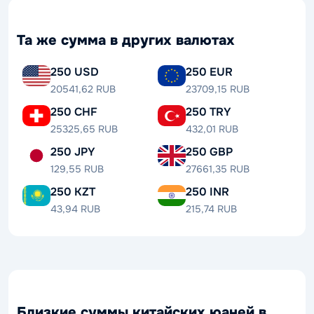
Та же сумма в других валютах
250 USD
250 EUR
20541,62 RUB
23709,15 RUB
250 CHF
250 TRY
25325,65 RUB
432,01 RUB
250 JPY
250 GBP
129,55 RUB
27661,35 RUB
250 KZT
250 INR
43,94 RUB
215,74 RUB
Близкие суммы китайских юаней в