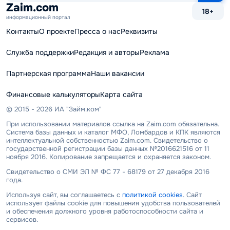
сайту
Zaim.com
18+
информационный портал
Контакты
О проекте
Пресса о нас
Реквизиты
Служба поддержки
Редакция и авторы
Реклама
Партнерская программа
Наши вакансии
Финансовые калькуляторы
Карта сайта
© 2015 - 2026 ИА "Займ.ком"
При использовании материалов ссылка на Zaim.com обязательна.
Система базы данных и каталог МФО, Ломбардов и КПК являются
интеллектуальной собственностью Zaim.com. Свидетельство о
государственной регистрации базы данных №2016621516 от 11
ноября 2016. Копирование запрещается и охраняется законом.
Свидетельство о СМИ ЭЛ № ФС 77 - 68179 от 27 декабря 2016
года.
Используя сайт, вы соглашаетесь с
политикой cookies
. Сайт
использует файлы cookie для повышения удобства пользователей
и обеспечения должного уровня работоспособности сайта и
сервисов.