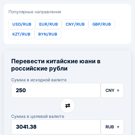
Популярные направления
USD/RUB
EUR/RUB
CNY/RUB
GBP/RUB
KZT/RUB
BYN/RUB
Перевести китайские юани в
российские рубли
Сумма в исходной валюте
Сумма
CNY
в
исходной
валюте
⇄
Сумма в целевой валюте
Сумма
RUB
в
целевой