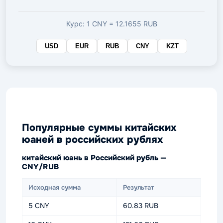
валюте
Курс: 1 CNY = 12.1655 RUB
USD
EUR
RUB
CNY
KZT
Популярные суммы китайских
юаней в российских рублях
китайский юань в Российский рубль —
CNY/RUB
Исходная сумма
Результат
5 CNY
60.83 RUB