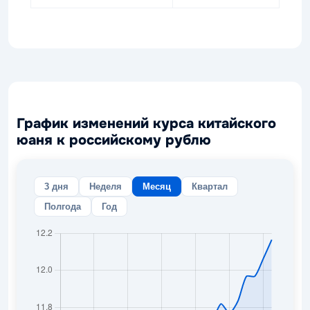
График изменений курса китайского
юаня к российскому рублю
3 дня
Неделя
Месяц
Квартал
Полгода
Год