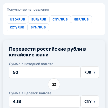
Популярные направления
USD/RUB
EUR/RUB
CNY/RUB
GBP/RUB
KZT/RUB
BYN/RUB
Перевести российские рубли в
китайские юани
Сумма в исходной валюте
Сумма
RUB
в
исходной
валюте
⇄
Сумма в целевой валюте
Сумма
CNY
в
целевой