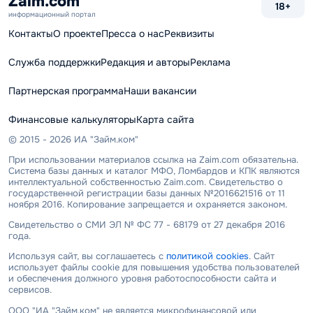
Zaim.com
18+
информационный портал
Контакты
О проекте
Пресса о нас
Реквизиты
Служба поддержки
Редакция и авторы
Реклама
Партнерская программа
Наши вакансии
Финансовые калькуляторы
Карта сайта
© 2015 - 2026 ИА "Займ.ком"
При использовании материалов ссылка на Zaim.com обязательна.
Система базы данных и каталог МФО, Ломбардов и КПК являются
интеллектуальной собственностью Zaim.com. Свидетельство о
государственной регистрации базы данных №2016621516 от 11
ноября 2016. Копирование запрещается и охраняется законом.
Свидетельство о СМИ ЭЛ № ФС 77 - 68179 от 27 декабря 2016
года.
Используя сайт, вы соглашаетесь с
политикой cookies
. Сайт
использует файлы cookie для повышения удобства пользователей
и обеспечения должного уровня работоспособности сайта и
сервисов.
ООО "ИА "Займ.ком" не является микрофинансовой или