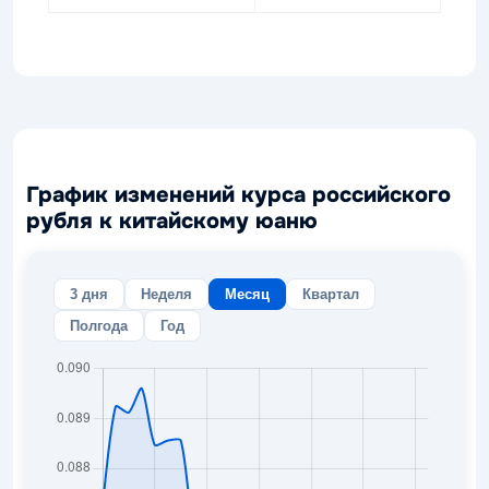
График изменений курса российского
рубля к китайскому юаню
3 дня
Неделя
Месяц
Квартал
Полгода
Год