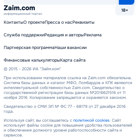
сайту
Zaim.com
18+
информационный портал
Контакты
О проекте
Пресса о нас
Реквизиты
Служба поддержки
Редакция и авторы
Реклама
Партнерская программа
Наши вакансии
Финансовые калькуляторы
Карта сайта
© 2015 - 2026 ИА "Займ.ком"
При использовании материалов ссылка на Zaim.com обязательна.
Система базы данных и каталог МФО, Ломбардов и КПК являются
интеллектуальной собственностью Zaim.com. Свидетельство о
государственной регистрации базы данных №2016621516 от 11
ноября 2016. Копирование запрещается и охраняется законом.
Свидетельство о СМИ ЭЛ № ФС 77 - 68179 от 27 декабря 2016
года.
Используя сайт, вы соглашаетесь с
политикой cookies
. Сайт
использует файлы cookie для повышения удобства пользователей
и обеспечения должного уровня работоспособности сайта и
сервисов.