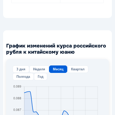
График изменений курса российского
рубля к китайскому юаню
3 дня
Неделя
Месяц
Квартал
Полгода
Год