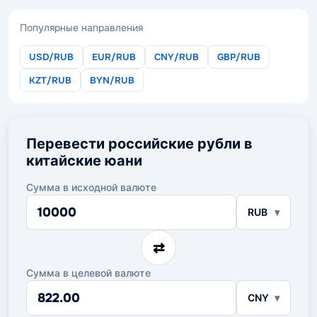
Популярные направления
USD/RUB
EUR/RUB
CNY/RUB
GBP/RUB
KZT/RUB
BYN/RUB
Перевести российские рубли в
китайские юани
Сумма в исходной валюте
Сумма
RUB
в
исходной
валюте
⇄
Сумма в целевой валюте
Сумма
CNY
в
целевой