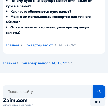
Почему курс в конвертере может отличаться от
курса в банке?
Как часто обновляется курс валют?
Можно ли использовать конвертер для точного
обмена?
От чего зависит итоговая сумма при переводе
валюты?
Главная
>
Конвертер валют
> RUB в CNY
Главная
>
Конвертер валют
>
RUB-CNY
> 5
Поиск
по
сайту
Zaim.com
18+
информационный портал