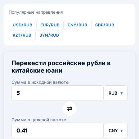
Популярные направления
USD/RUB
EUR/RUB
CNY/RUB
GBP/RUB
KZT/RUB
BYN/RUB
Перевести российские рубли в
китайские юани
Сумма в исходной валюте
Сумма
RUB
в
исходной
валюте
⇄
Сумма в целевой валюте
Сумма
CNY
в
целевой