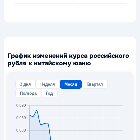
График изменений курса российского
рубля к китайскому юаню
3 дня
Неделя
Месяц
Квартал
Полгода
Год