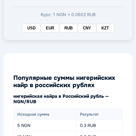
валюте
Курс: 1 NGN = 0.0602 RUB
USD
EUR
RUB
CNY
KZT
Популярные суммы нигерийских
найр в российских рублях
нигерийская найра в Российский рубль —
NGN/RUB
Исходная сумма
Результат
5 NGN
0.3 RUB