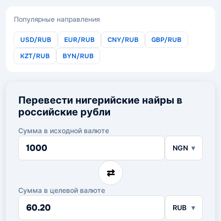
Популярные направления
USD/RUB
EUR/RUB
CNY/RUB
GBP/RUB
KZT/RUB
BYN/RUB
Перевести нигерийские найры в
российские рубли
Сумма в исходной валюте
Сумма
NGN
в
исходной
валюте
⇄
Сумма в целевой валюте
Сумма
RUB
в
целевой