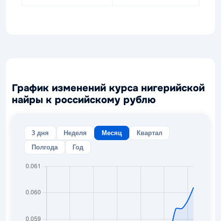
График изменений курса нигерийской
найры к российскому рублю
3 дня
Неделя
Месяц
Квартал
Полгода
Год