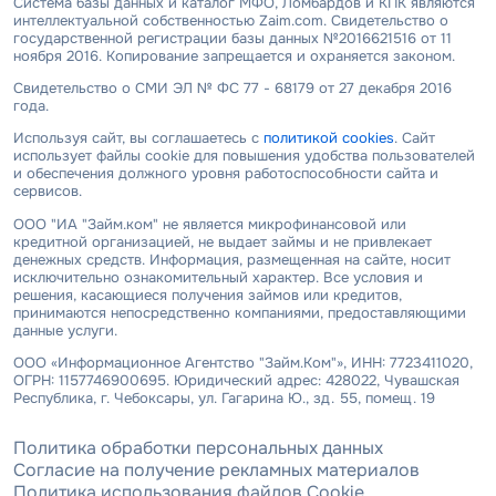
Система базы данных и каталог МФО, Ломбардов и КПК являются
интеллектуальной собственностью Zaim.com. Свидетельство о
государственной регистрации базы данных №2016621516 от 11
ноября 2016. Копирование запрещается и охраняется законом.
Свидетельство о СМИ ЭЛ № ФС 77 - 68179 от 27 декабря 2016
года.
Используя сайт, вы соглашаетесь с
политикой cookies
. Сайт
использует файлы cookie для повышения удобства пользователей
и обеспечения должного уровня работоспособности сайта и
сервисов.
ООО "ИА "Займ.ком" не является микрофинансовой или
кредитной организацией, не выдает займы и не привлекает
денежных средств. Информация, размещенная на сайте, носит
исключительно ознакомительный характер. Все условия и
решения, касающиеся получения займов или кредитов,
принимаются непосредственно компаниями, предоставляющими
данные услуги.
ООО «Информационное Агентство "Займ.Ком"», ИНН: 7723411020,
ОГРН: 1157746900695. Юридический адрес: 428022, Чувашская
Республика, г. Чебоксары, ул. Гагарина Ю., зд. 55, помещ. 19
Политика обработки персональных данных
Согласие на получение рекламных материалов
Политика использования файлов Cookie