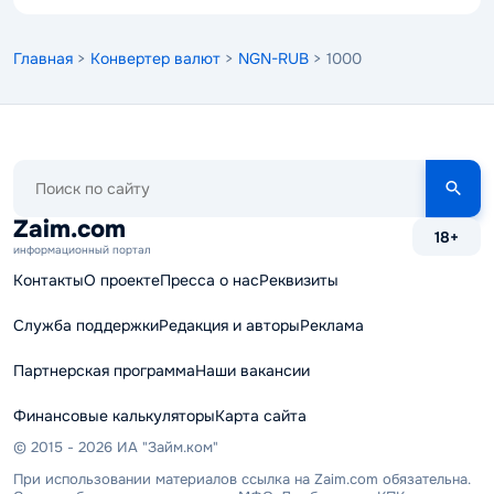
Главная
>
Конвертер валют
>
NGN-RUB
> 1000
Поиск
по
сайту
Zaim.com
18+
информационный портал
Контакты
О проекте
Пресса о нас
Реквизиты
Служба поддержки
Редакция и авторы
Реклама
Партнерская программа
Наши вакансии
Финансовые калькуляторы
Карта сайта
© 2015 - 2026 ИА "Займ.ком"
При использовании материалов ссылка на Zaim.com обязательна.