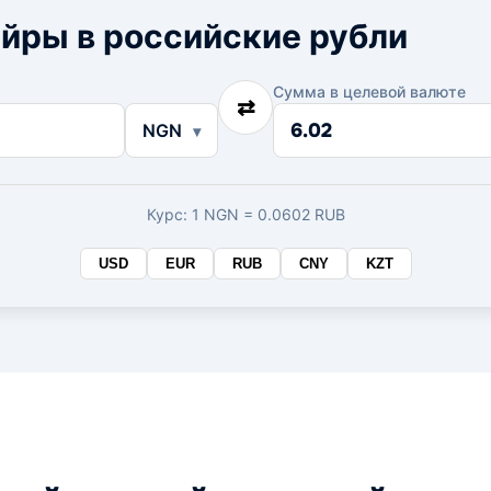
йры в российские рубли
Сумма в целевой валюте
⇄
Сумма
NGN
в
целевой
валюте
Курс: 1 NGN = 0.0602 RUB
USD
EUR
RUB
CNY
KZT