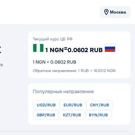
Москва
Текущий курс ЦБ РФ
х
=
1 NGN
0.0602 RUB
1 NGN = 0.0602 RUB
те
Обратное направление: 1 RUB = 16.6112 NGN
Популярные направления
USD/RUB
EUR/RUB
CNY/RUB
GBP/RUB
KZT/RUB
BYN/RUB