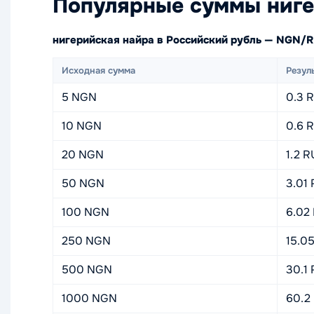
Популярные суммы ниге
нигерийская найра в Российский рубль — NGN/
Исходная сумма
Резул
5 NGN
0.3 
10 NGN
0.6 
20 NGN
1.2 
50 NGN
3.01
100 NGN
6.02
250 NGN
15.0
500 NGN
30.1
1000 NGN
60.2