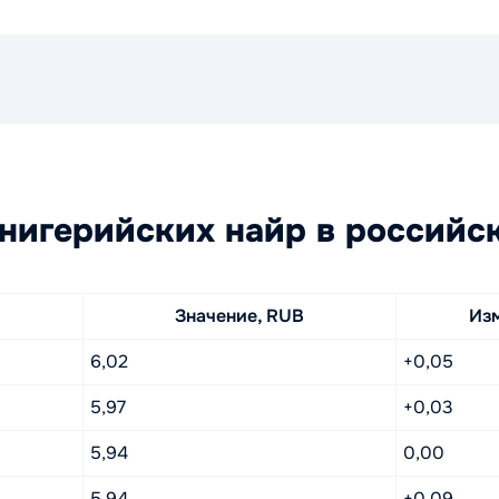
нигерийских найр в российс
Значение, RUB
Из
6,02
+0,05
5,97
+0,03
5,94
0,00
5,94
+0,09