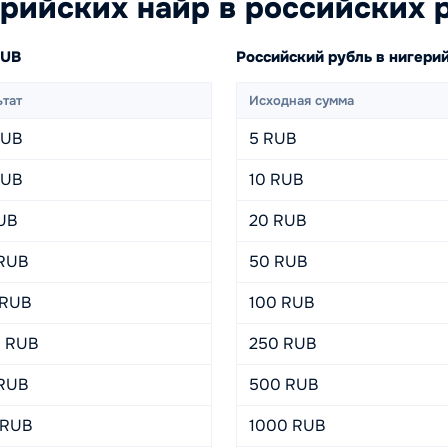
рийских найр в российских 
RUB
Российский рубль в нигер
ьтат
Исходная сумма
RUB
5 RUB
RUB
10 RUB
RUB
20 RUB
 RUB
50 RUB
 RUB
100 RUB
5 RUB
250 RUB
 RUB
500 RUB
 RUB
1000 RUB