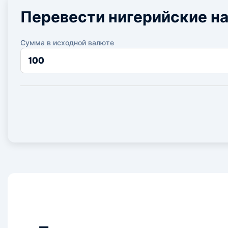
Перевести нигерийские на
Сумма в исходной валюте
Сумма
в
исходной
валюте