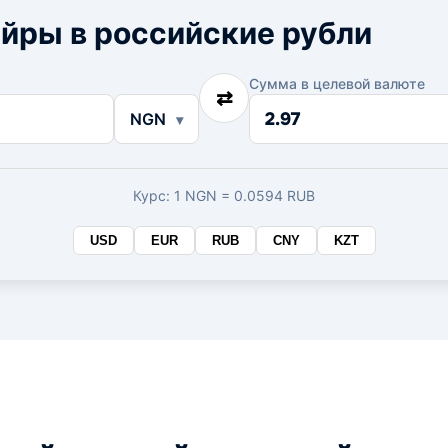
йры в российские рубли
Сумма в целевой валюте
⇄
Сумма
NGN
в
целевой
валюте
Курс: 1 NGN = 0.0594 RUB
USD
EUR
RUB
CNY
KZT