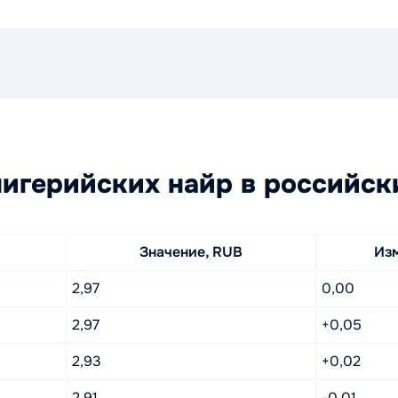
игерийских найр в российск
Значение, RUB
Из
2,97
0,00
2,97
+0,05
2,93
+0,02
2,91
-0,01