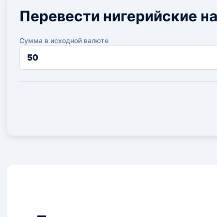
Перевести нигерийские на
Сумма в исходной валюте
Сумма
в
исходной
валюте