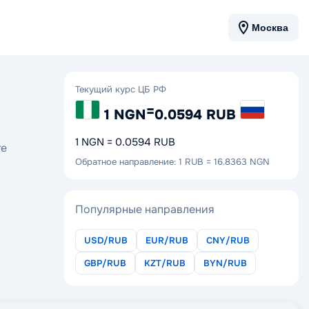
Москва
Текущий курс ЦБ РФ
=
1 NGN
0.0594 RUB
1 NGN = 0.0594 RUB
те
Обратное направление: 1 RUB = 16.8363 NGN
Популярные направления
USD/RUB
EUR/RUB
CNY/RUB
GBP/RUB
KZT/RUB
BYN/RUB