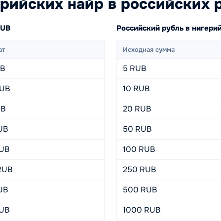
рийских найр в российских 
RUB
Российский рубль в нигер
ат
Исходная сумма
UB
5 RUB
RUB
10 RUB
UB
20 RUB
UB
50 RUB
RUB
100 RUB
RUB
250 RUB
UB
500 RUB
RUB
1000 RUB