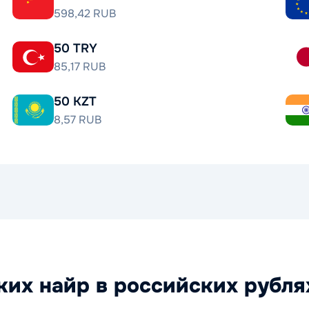
598,42 RUB
50 TRY
85,17 RUB
50 KZT
8,57 RUB
их найр в российских рубля