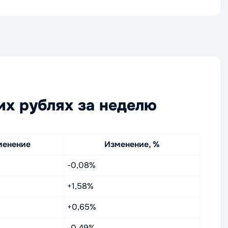
их рублях за неделю
менение
Изменение, %
-0,08%
+1,58%
+0,65%
-0,49%