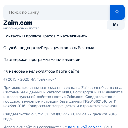
Поиск
по
сайту
Zaim.com
18+
информационный портал
Контакты
О проекте
Пресса о нас
Реквизиты
Служба поддержки
Редакция и авторы
Реклама
Партнерская программа
Наши вакансии
Финансовые калькуляторы
Карта сайта
© 2015 - 2026 ИА "Займ.ком"
При использовании материалов ссылка на Zaim.com обязательна.
Система базы данных и каталог МФО, Ломбардов и КПК являются
интеллектуальной собственностью Zaim.com. Свидетельство о
государственной регистрации базы данных №2016621516 от 11
ноября 2016. Копирование запрещается и охраняется законом.
Свидетельство о СМИ ЭЛ № ФС 77 - 68179 от 27 декабря 2016
года.
Используя сайт, вы соглашаетесь с
политикой cookies
. Сайт