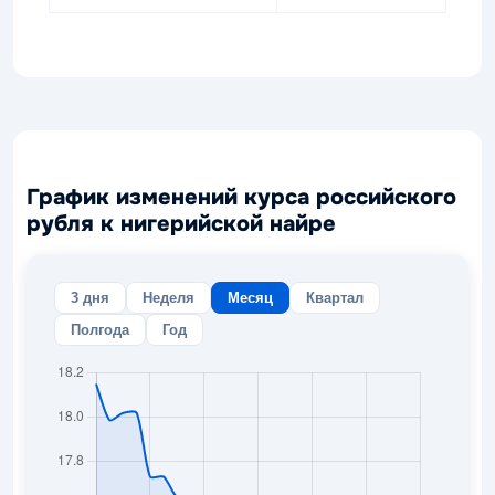
График изменений курса российского
рубля к нигерийской найре
3 дня
Неделя
Месяц
Квартал
Полгода
Год