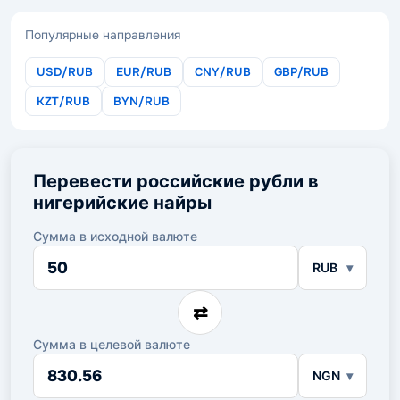
Популярные направления
USD/RUB
EUR/RUB
CNY/RUB
GBP/RUB
KZT/RUB
BYN/RUB
Перевести российские рубли в
нигерийские найры
Сумма в исходной валюте
Сумма
RUB
в
исходной
валюте
⇄
Сумма в целевой валюте
Сумма
NGN
в
целевой