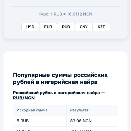
валюте
Курс: 1 RUB = 16.6112 NGN
USD
EUR
RUB
CNY
KZT
Популярные суммы российских
рублей в нигерийская найра
Российский рубль в нигерийская найра —
RUB/NGN
Исходная сумма
Результат
5 RUB
83.06 NGN