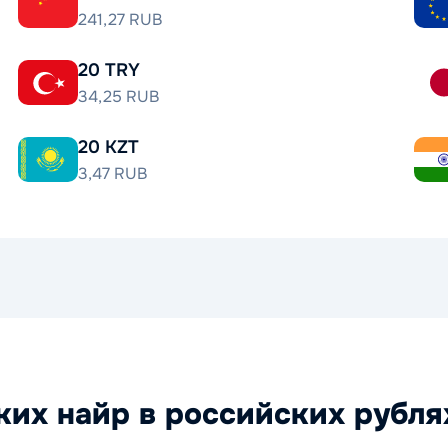
241,27 RUB
20 TRY
34,25 RUB
20 KZT
3,47 RUB
их найр в российских рубля