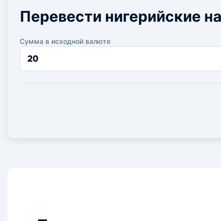
Перевести нигерийские на
Сумма в исходной валюте
Сумма
в
исходной
валюте