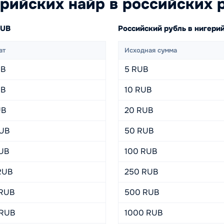
рийских найр в российских 
RUB
Российский рубль в нигер
ат
Исходная сумма
UB
5 RUB
UB
10 RUB
UB
20 RUB
RUB
50 RUB
RUB
100 RUB
RUB
250 RUB
 RUB
500 RUB
 RUB
1000 RUB