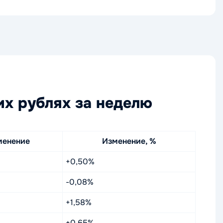
их рублях за неделю
менение
Изменение, %
+0,50%
-0,08%
+1,58%
+0,65%