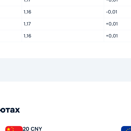
1,16
-0,01
1,17
+0,01
1,16
+0,01
лютах
20 CNY