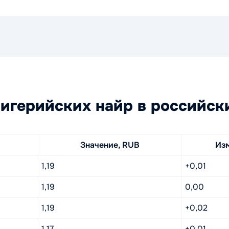
игерийских найр в российск
Значение, RUB
Из
1,19
+0,01
1,19
0,00
1,19
+0,02
1,17
+0,01