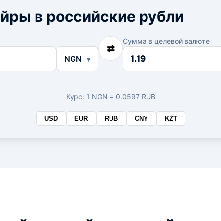
йры в российские рубли
Сумма в целевой валюте
⇄
Сумма
NGN
в
целевой
валюте
Курс: 1 NGN = 0.0597 RUB
USD
EUR
RUB
CNY
KZT