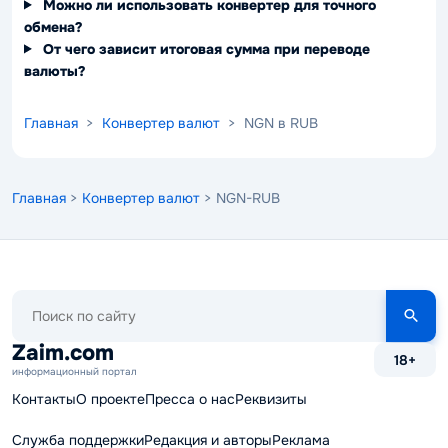
Можно ли использовать конвертер для точного
обмена?
От чего зависит итоговая сумма при переводе
валюты?
Главная
>
Конвертер валют
> NGN в RUB
Главная
>
Конвертер валют
> NGN-RUB
Поиск
по
сайту
Zaim.com
18+
информационный портал
Контакты
О проекте
Пресса о нас
Реквизиты
Служба поддержки
Редакция и авторы
Реклама