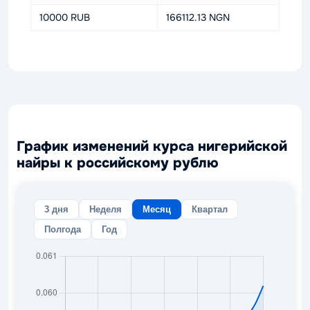
10000 RUB
166112.13 NGN
График изменений курса нигерийской
найры к российскому рублю
3 дня
Неделя
Месяц
Квартал
Полгода
Год