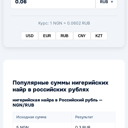
RUB
в
целевой
валюте
Курс: 1 NGN = 0.0602 RUB
USD
EUR
RUB
CNY
KZT
Популярные суммы нигерийских
найр в российских рублях
нигерийская найра в Российский рубль —
NGN/RUB
Исходная сумма
Результат
5 NGN
0.3 RUB