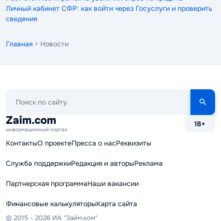
Личный кабинет СФР: как войти через Госуслуги и проверить
сведения
Главная
> Новости
Поиск
по
сайту
Zaim.com
18+
информационный портал
Контакты
О проекте
Пресса о нас
Реквизиты
Служба поддержки
Редакция и авторы
Реклама
Партнерская программа
Наши вакансии
Финансовые калькуляторы
Карта сайта
© 2015 - 2026 ИА "Займ.ком"