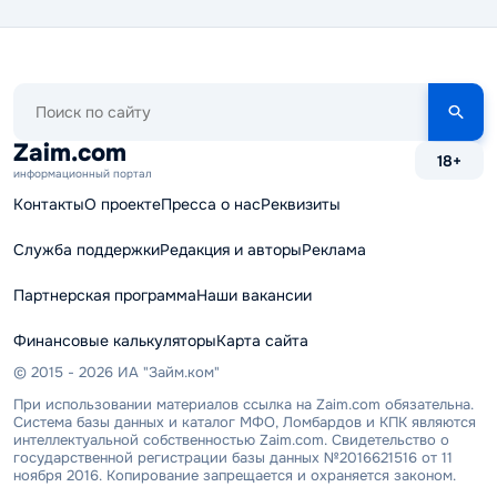
Поиск
по
сайту
Zaim.com
18+
информационный портал
Контакты
О проекте
Пресса о нас
Реквизиты
Служба поддержки
Редакция и авторы
Реклама
Партнерская программа
Наши вакансии
Финансовые калькуляторы
Карта сайта
© 2015 - 2026 ИА "Займ.ком"
При использовании материалов ссылка на Zaim.com обязательна.
Система базы данных и каталог МФО, Ломбардов и КПК являются
интеллектуальной собственностью Zaim.com. Свидетельство о
государственной регистрации базы данных №2016621516 от 11
ноября 2016. Копирование запрещается и охраняется законом.