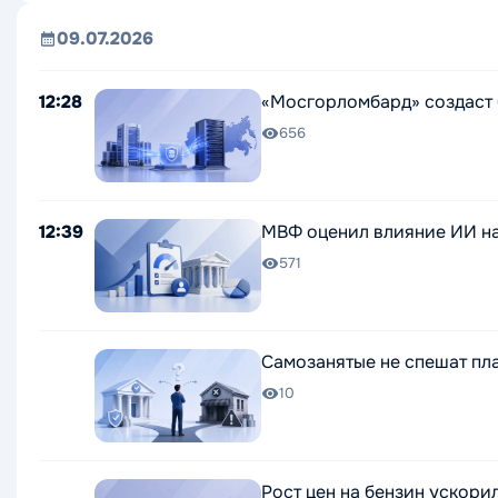
09.07.2026
12:28
«Мосгорломбард» создаст 
656
12:39
МВФ оценил влияние ИИ н
571
Самозанятые не спешат пл
10
Рост цен на бензин ускор