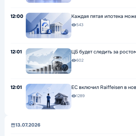
12:00
Каждая пятая ипотека може
543
12:01
ЦБ будет следить за росто
602
12:01
ЕС включил Raiffeisen в н
1289
13.07.2026