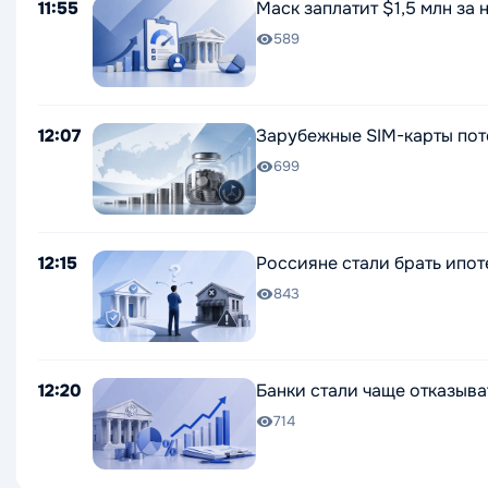
11:55
Маск заплатит $1,5 млн за
589
12:07
Зарубежные SIM-карты пот
699
12:15
Россияне стали брать ипот
843
12:20
Банки стали чаще отказыв
714