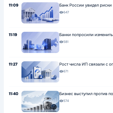
11:09
Банк России увидел риски
647
11:19
Банки попросили изменить
581
11:27
Рост числа ИП связали с 
671
11:40
Бизнес выступил против по
574