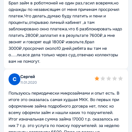
Брал займ в роботмоней не один раз,гасил вовремя,но
однажды по независящим от меня причинам просрочил
платеж.Что делать,думаю буду платить и пени и
проценты,открываю личный кабинет ,а там
заблокировано окно платежа,что б разблокировать надо
платить 2800₽,заплатил я в результате 7600₽,а мне
звонят и говорят ещё 1800₽ извольте,брал
3000₽,просрочил около10 дней,ребята вы там не
о.....ли,все дела только через суд,отвечаю коллекторы
вам не помогут.
Сергей
С
11.01.2020
Пользуюсь периодически микрозаймами и опыт есть. В
итоге это оказалась самая худшая МКК. Во первых при
оформление займа подробного договра нет, плюс ко
всему оформли займ и нашли каких то поручителей.
Итог изначальная сумма займа 17000 т.р. оказалось из
них 7 т.р. это услуга по поиску поручителей. за неделю