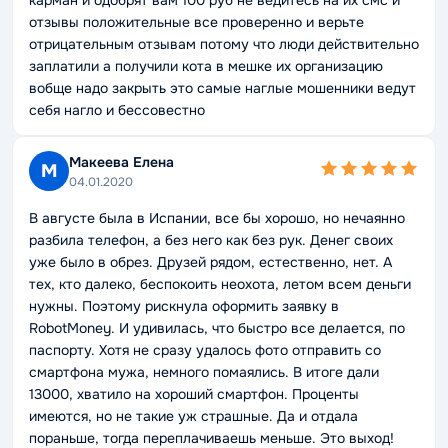
карман и одобрят вам 100 руб не ведитесь на их смс и
отзывы положительные все проверенно и верьте
отрицательным отзывам потому что люди действительно
заплатили а получили кота в мешке их организацию
вобще надо закрыть это самые наглые мошенники ведут
себя нагло и бессовестно
Макеева Елена
М
04.01.2020
В августе была в Испании, все бы хорошо, но нечаянно
разбила телефон, а без него как без рук. Денег своих
уже было в обрез. Друзей рядом, естественно, нет. А
тех, кто далеко, беспокоить неохота, летом всем деньги
нужны. Поэтому рискнула оформить заявку в
RobotMoney. И удивилась, что быстро все делается, по
паспорту. Хотя не сразу удалось фото отправить со
смартфона мужа, немного помаялись. В итоге дали
13000, хватило на хороший смартфон. Проценты
имеются, но не такие уж страшные. Да и отдала
пораньше, тогда переплачиваешь меньше. Это выход!