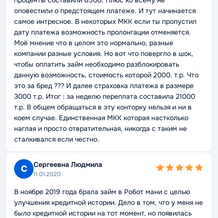
проценты составили 6500. Плюс ко всему не
оповестили о предстоящем платеже. И тут начинается
самое интресное. В некоторых МКК если ты пропустил
дату платежа возможность пролонгации отменяется.
Моё мнение что в целом это нормально, разные
компании разные условия. Но вот что повергло в шок,
чтобы оплатить займ необходимо разблокировать
данную возможность, стоимость которой 2000. т.р. Что
это за бред ??? И далее страховка платежа в размере
3000 т.р. Итог : за неделю переплата составила 21000
т.р. В общем обращаться в эту конторку нельзя и ни в
коем случае. Единственная МКК которая настколько
наглая и просто отвратительная, никогда с таким не
сталкивался если честно.
Сергеевна Людмила
С
11.01.2020
В ноябре 2019 года брала займ в Робот мани с целью
улучшения кредитной истории. Дело в том, что у меня не
было кредитной истории на тот момент, но появилась