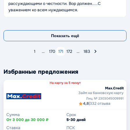
рассуждающими о честности. Вор должен.....C
уважением ко всем нуждающимся.
Показать ещё
1
…
170
171
172
…
183
Избранные предложения
На карту за 5 минут
Max.Credit
Займ на банковскую карту
Лиц. № 2303045009991
4,8
|
332 отзыва
Сумма
Срок
От 3 000 до 30 000 ₽
5-30 дней
Ставка
ПСК