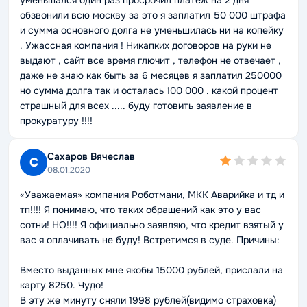
уменьшался один раз просрочил платеж на 2 дня
обзвонили всю москву за это я заплатил 50 000 штрафа
и сумма основного долга не уменьшилась ни на копейку
. Ужассная компания ! Никапких договоров на руки не
выдают , сайт все время глючит , телефон не отвечает ,
даже не знаю как быть за 6 месяцев я заплатил 250000
но сумма долга так и осталась 100 000 . какой процент
страшный для всех ..... буду готовить заявление в
прокуратуру !!!!
Сахаров Вячеслав
С
08.01.2020
«Уважаемая» компания Роботмани, МКК Аварийка и тд и
тп!!!! Я понимаю, что таких обращений как это у вас
сотни! НО!!!! Я официально заявляю, что кредит взятый у
вас я оплачивать не буду! Встретимся в суде. Причины:
Вместо выданных мне якобы 15000 рублей, прислали на
карту 8250. Чудо!
В эту же минуту сняли 1998 рублей(видимо страховка)