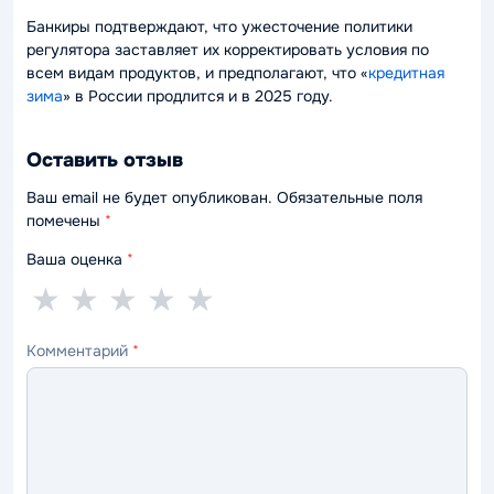
Банкиры подтверждают, что ужесточение политики
регулятора заставляет их корректировать условия по
всем видам продуктов, и предполагают, что «
кредитная
зима
» в России продлится и в 2025 году.
Оставить отзыв
Ваш email не будет опубликован. Обязательные поля
помечены
*
Ваша оценка
*
1
2
3
4
5
★
★
★
★
★
звезда
звезды
звезды
звезды
звёзд
Комментарий
*
—
—
—
—
—
ужасно
плохо
нормально
хорошо
отлично