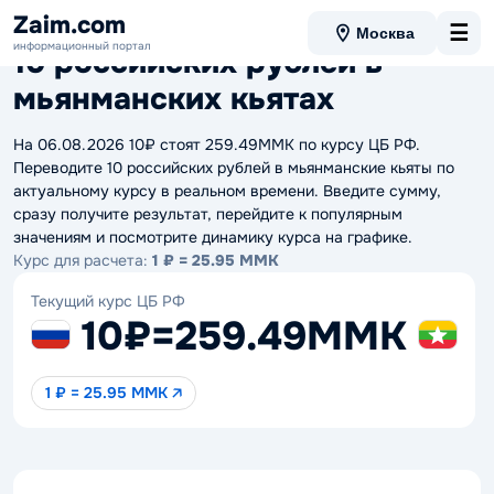
Данные актуальны на 06.08.2026 08:43
Zaim.com
☰
Москва
информационный портал
10 российских рублей в
мьянманских кьятах
На 06.08.2026 10₽ стоят 259.49MMK по курсу ЦБ РФ.
Переводите 10 российских рублей в мьянманские кьяты по
актуальному курсу в реальном времени. Введите сумму,
сразу получите результат, перейдите к популярным
значениям и посмотрите динамику курса на графике.
Курс для расчета:
1 ₽ = 25.95 MMK
Текущий курс ЦБ РФ
10₽
=
259.49MMK
1 ₽ = 25.95 MMK 🡥