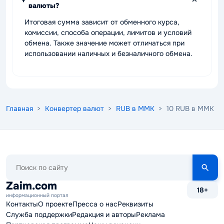
валюты?
Итоговая сумма зависит от обменного курса,
комиссии, способа операции, лимитов и условий
обмена. Также значение может отличаться при
использовании наличных и безналичного обмена.
Главная
>
Конвертер валют
>
RUB в MMK
> 10 RUB в MMK
Поиск
по
сайту
Zaim.com
18+
информационный портал
Контакты
О проекте
Пресса о нас
Реквизиты
Служба поддержки
Редакция и авторы
Реклама