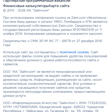
Партнерская программа
Наши вакансии
Финансовые калькуляторы
Карта сайта
© 2015 - 2026 ИА "Займ.ком"
При использовании материалов ссылка на Zaim.com обязательна.
Система базы данных и каталог МФО, Ломбардов и КПК являются
интеллектуальной собственностью Zaim.com. Свидетельство о
государственной регистрации базы данных №2016621516 от 11
ноября 2016. Копирование запрещается и охраняется законом.
Свидетельство о СМИ ЭЛ № ФС 77 - 68179 от 27 декабря 2016
года.
Используя сайт, вы соглашаетесь с
политикой cookies
. Сайт
использует файлы cookie для повышения удобства пользователей
и обеспечения должного уровня работоспособности сайта и
сервисов.
ООО "ИА "Займ.ком" не является микрофинансовой или
кредитной организацией, не выдает займы и не привлекает
денежных средств. Информация, размещенная на сайте, носит
исключительно ознакомительный характер. Все условия и
решения, касающиеся получения займов или кредитов,
принимаются непосредственно компаниями, предоставляющими
данные услуги.
ООО «Информационное Агентство "Займ.Ком"», ИНН: 7723411020,
ОГРН: 1157746900695. Юридический адрес: 428022, Чувашская
Республика, г. Чебоксары, ул. Гагарина Ю., зд. 55, помещ. 19