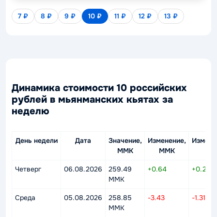
7 ₽
8 ₽
9 ₽
10 ₽
11 ₽
12 ₽
13 ₽
Динамика стоимости 10 российских
рублей в мьянманских кьятах за
неделю
День недели
Дата
Значение,
Изменение,
Измене
MMK
MMK
%
Четверг
06.08.2026
259.49
+0.64
+0.25%
MMK
Среда
05.08.2026
258.85
-3.43
-1.31%
MMK