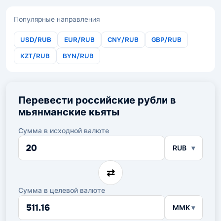
Популярные направления
USD/RUB
EUR/RUB
CNY/RUB
GBP/RUB
KZT/RUB
BYN/RUB
Перевести российские рубли в
мьянманские кьяты
Сумма в исходной валюте
Сумма
RUB
в
исходной
валюте
⇄
Сумма в целевой валюте
Сумма
MMK
в
целевой