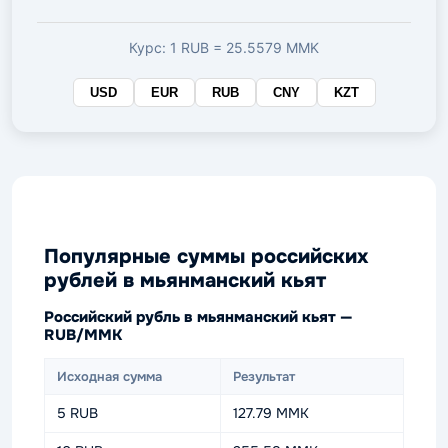
валюте
Курс: 1 RUB = 25.5579 MMK
USD
EUR
RUB
CNY
KZT
Популярные суммы российских
рублей в мьянманский кьят
Российский рубль в мьянманский кьят —
RUB/MMK
Исходная сумма
Результат
5 RUB
127.79 MMK