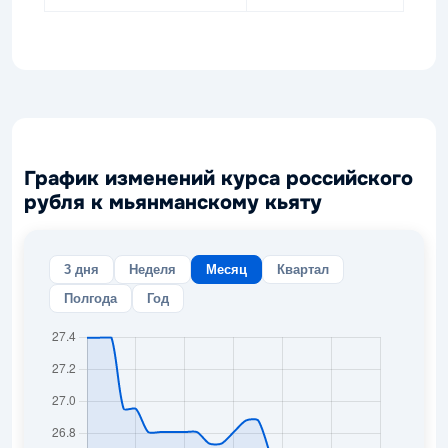
График изменений курса российского
рубля к мьянманскому кьяту
3 дня
Неделя
Месяц
Квартал
Полгода
Год