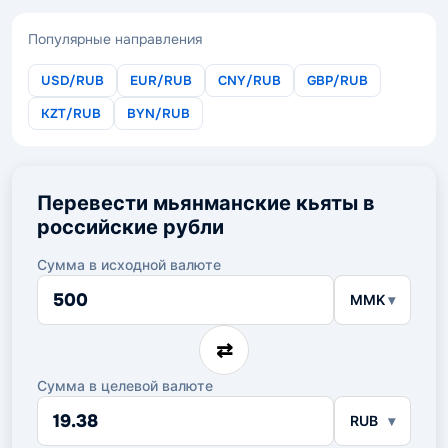
Популярные направления
USD/RUB
EUR/RUB
CNY/RUB
GBP/RUB
KZT/RUB
BYN/RUB
Перевести мьянманские кьяты в
российские рубли
Сумма в исходной валюте
Сумма
MMK
в
исходной
валюте
⇄
Сумма в целевой валюте
Сумма
RUB
в
целевой