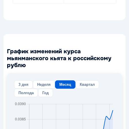
График изменений курса
мьянманского кьята к российскому
рублю
3 дня
Неделя
Месяц
Квартал
Полгода
Год