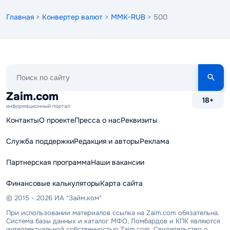
Главная
>
Конвертер валют
>
MMK-RUB
> 500
Поиск
по
сайту
Zaim.com
18+
информационный портал
Контакты
О проекте
Пресса о нас
Реквизиты
Служба поддержки
Редакция и авторы
Реклама
Партнерская программа
Наши вакансии
Финансовые калькуляторы
Карта сайта
© 2015 - 2026 ИА "Займ.ком"
При использовании материалов ссылка на Zaim.com обязательна.
Система базы данных и каталог МФО, Ломбардов и КПК являются
интеллектуальной собственностью Zaim.com. Свидетельство о