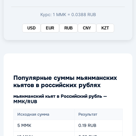
валюте
Курс: 1 MMK = 0.0388 RUB
USD
EUR
RUB
CNY
KZT
Популярные суммы мьянманских
кьятов в российских рублях
мьянманский кьят в Российский рубль —
MMK/RUB
Исходная сумма
Результат
5 MMK
0.19 RUB