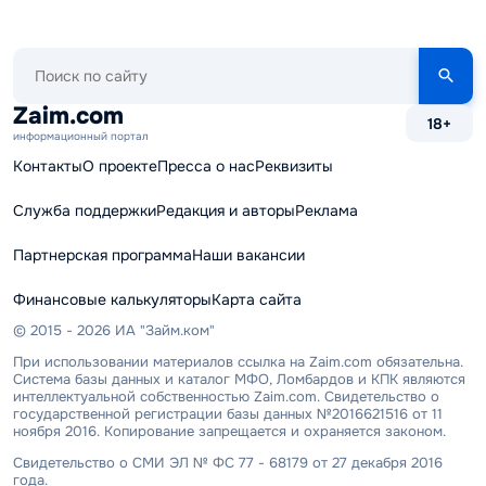
Поиск
по
сайту
Zaim.com
18+
информационный портал
Контакты
О проекте
Пресса о нас
Реквизиты
Служба поддержки
Редакция и авторы
Реклама
Партнерская программа
Наши вакансии
Финансовые калькуляторы
Карта сайта
© 2015 - 2026 ИА "Займ.ком"
При использовании материалов ссылка на Zaim.com обязательна.
Система базы данных и каталог МФО, Ломбардов и КПК являются
интеллектуальной собственностью Zaim.com. Свидетельство о
государственной регистрации базы данных №2016621516 от 11
ноября 2016. Копирование запрещается и охраняется законом.
Свидетельство о СМИ ЭЛ № ФС 77 - 68179 от 27 декабря 2016
года.