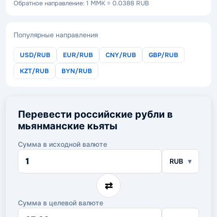
Обратное направление: 1 MMK = 0.0388 RUB
Популярные направления
USD/RUB
EUR/RUB
CNY/RUB
GBP/RUB
KZT/RUB
BYN/RUB
Перевести российские рубли в
мьянманские кьяты
Сумма в исходной валюте
Сумма
RUB
в
исходной
валюте
⇄
Сумма в целевой валюте
Сумма