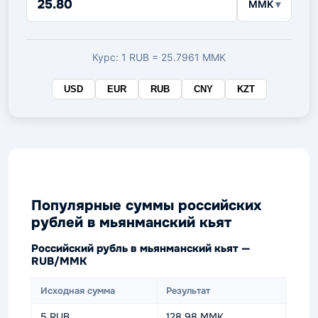
MMK
в
целевой
валюте
Курс: 1 RUB = 25.7961 MMK
USD
EUR
RUB
CNY
KZT
Популярные суммы российских
рублей в мьянманский кьят
Российский рубль в мьянманский кьят —
RUB/MMK
Исходная сумма
Результат
5 RUB
128.98 MMK