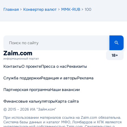
Главная
>
Конвертер валют
>
MMK-RUB
> 100
Поиск
по
сайту
Zaim.com
18+
информационный портал
Контакты
О проекте
Пресса о нас
Реквизиты
Служба поддержки
Редакция и авторы
Реклама
Партнерская программа
Наши вакансии
Финансовые калькуляторы
Карта сайта
© 2015 - 2026 ИА "Займ.ком"
При использовании материалов ссылка на Zaim.com обязательна.
Система базы данных и каталог МФО, Ломбардов и КПК являются
интеллектуальной собственностью Zaim.com. Свидетельство о