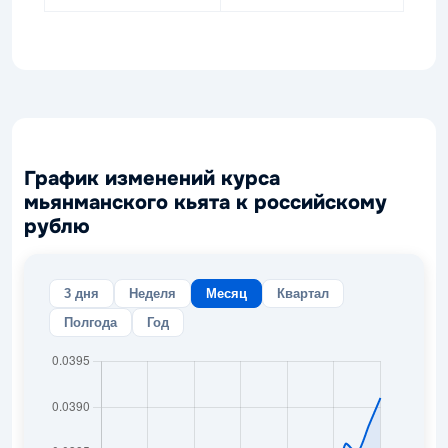
График изменений курса
мьянманского кьята к российскому
рублю
3 дня
Неделя
Месяц
Квартал
Полгода
Год