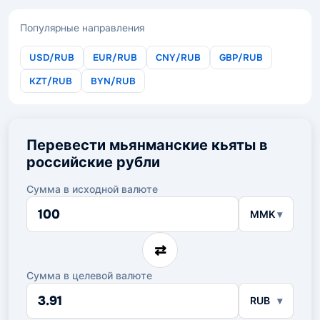
Популярные направления
USD/RUB
EUR/RUB
CNY/RUB
GBP/RUB
KZT/RUB
BYN/RUB
Перевести мьянманские кьяты в
российские рубли
Сумма в исходной валюте
Сумма
MMK
в
исходной
валюте
⇄
Сумма в целевой валюте
Сумма
RUB
в
целевой