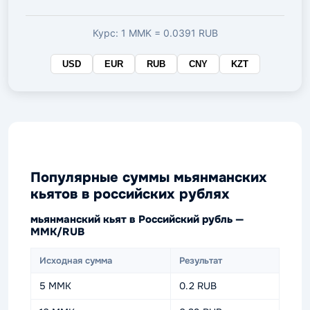
валюте
Курс: 1 MMK = 0.0391 RUB
USD
EUR
RUB
CNY
KZT
Популярные суммы мьянманских
кьятов в российских рублях
мьянманский кьят в Российский рубль —
MMK/RUB
Исходная сумма
Результат
5 MMK
0.2 RUB