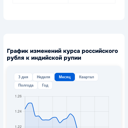
График изменений курса российского
рубля к индийской рупии
3 дня
Неделя
Месяц
Квартал
Полгода
Год