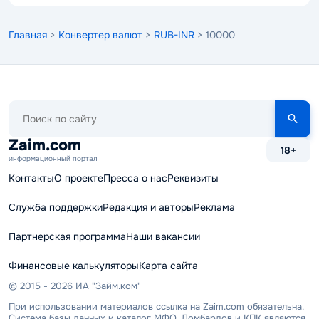
Главная
>
Конвертер валют
>
RUB-INR
> 10000
Поиск
по
сайту
Zaim.com
18+
информационный портал
Контакты
О проекте
Пресса о нас
Реквизиты
Служба поддержки
Редакция и авторы
Реклама
Партнерская программа
Наши вакансии
Финансовые калькуляторы
Карта сайта
© 2015 - 2026 ИА "Займ.ком"
При использовании материалов ссылка на Zaim.com обязательна.
Система базы данных и каталог МФО, Ломбардов и КПК являются