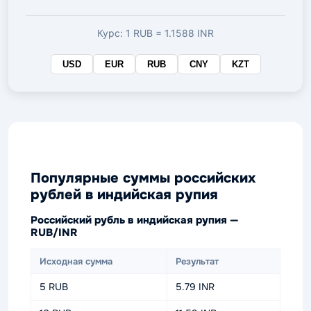
валюте
Курс: 1 RUB = 1.1588 INR
USD
EUR
RUB
CNY
KZT
Популярные суммы российских
рублей в индийская рупия
Российский рубль в индийская рупия —
RUB/INR
Исходная сумма
Результат
5 RUB
5.79 INR