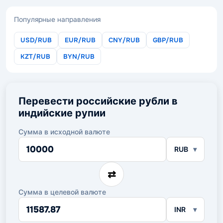
Популярные направления
USD/RUB
EUR/RUB
CNY/RUB
GBP/RUB
KZT/RUB
BYN/RUB
Перевести российские рубли в
индийские рупии
Сумма в исходной валюте
Сумма
RUB
в
исходной
валюте
⇄
Сумма в целевой валюте
Сумма
INR
в
целевой