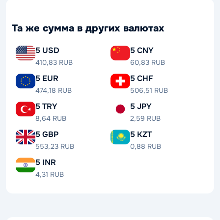
Та же сумма в других валютах
5 USD
5 CNY
410,83 RUB
60,83 RUB
5 EUR
5 CHF
474,18 RUB
506,51 RUB
5 TRY
5 JPY
8,64 RUB
2,59 RUB
5 GBP
5 KZT
553,23 RUB
0,88 RUB
5 INR
4,31 RUB