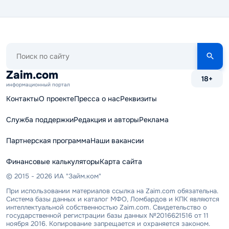
Поиск
по
сайту
Zaim.com
18+
информационный портал
Контакты
О проекте
Пресса о нас
Реквизиты
Служба поддержки
Редакция и авторы
Реклама
Партнерская программа
Наши вакансии
Финансовые калькуляторы
Карта сайта
© 2015 - 2026 ИА "Займ.ком"
При использовании материалов ссылка на Zaim.com обязательна.
Система базы данных и каталог МФО, Ломбардов и КПК являются
интеллектуальной собственностью Zaim.com. Свидетельство о
государственной регистрации базы данных №2016621516 от 11
ноября 2016. Копирование запрещается и охраняется законом.