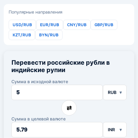
Популярные направления
USD/RUB
EUR/RUB
CNY/RUB
GBP/RUB
KZT/RUB
BYN/RUB
Перевести российские рубли в
индийские рупии
Сумма в исходной валюте
Сумма
RUB
в
исходной
валюте
⇄
Сумма в целевой валюте
Сумма
INR
в
целевой