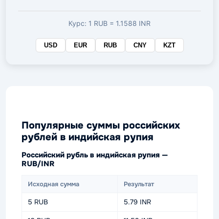
валюте
Курс: 1 RUB = 1.1588 INR
USD
EUR
RUB
CNY
KZT
Популярные суммы российских
рублей в индийская рупия
Российский рубль в индийская рупия —
RUB/INR
Исходная сумма
Результат
5 RUB
5.79 INR