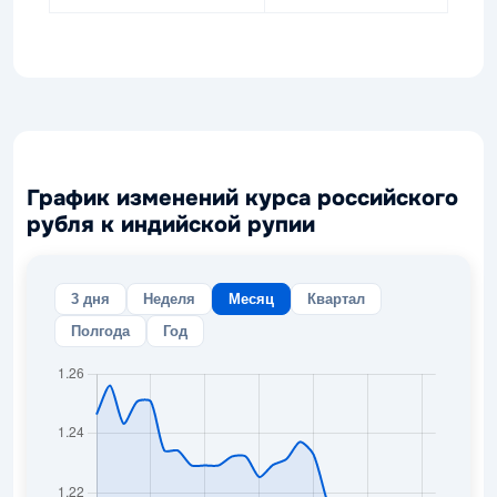
График изменений курса российского
рубля к индийской рупии
3 дня
Неделя
Месяц
Квартал
Полгода
Год