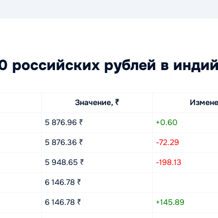
 российских рублей в индий
Значение, ₹
Измене
5 876.96 ₹
+0.60
5 876.36 ₹
-72.29
5 948.65 ₹
-198.13
6 146.78 ₹
6 146.78 ₹
+145.89