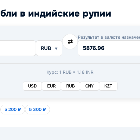
бли в индийские рупии
Результат в валюте назначе
⇄
RUB
Курс: 1 RUB = 1.18 INR
USD
EUR
RUB
CNY
KZT
5 200 ₽
5 300 ₽