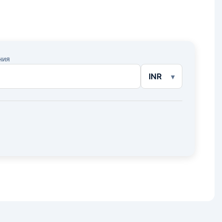
ния
INR