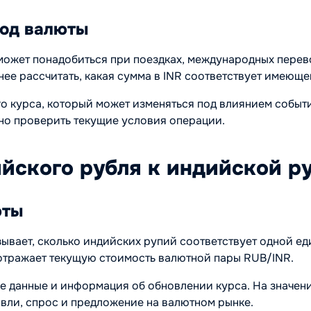
вод валюты
ожет понадобиться при поездках, международных перевод
ее рассчитать, какая сумма в INR соответствует имеюще
ого курса, который может изменяться под влиянием событ
но проверить текущие условия операции.
ийского рубля к индийской р
юты
зывает, сколько индийских рупий соответствует одной е
отражает текущую стоимость валютной пары RUB/INR.
е данные и информация об обновлении курса. На значен
вли, спрос и предложение на валютном рынке.