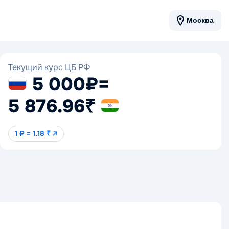
Москва
Текущий курс ЦБ РФ
5 000₽
=
5 876.96₹
1 ₽ = 1.18 ₹ 🡥