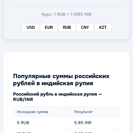
валюте
Курс: 1 RUB = 1.1695 INR
USD
EUR
RUB
CNY
KZT
Популярные суммы российских
рублей в индийская рупия
Российский рубль в индийская рупия —
RUB/INR
Исходная сумма
Результат
5 RUB
5.85 INR