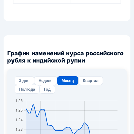
График изменений курса российского
рубля к индийской рупии
3 дня
Неделя
Месяц
Квартал
Полгода
Год