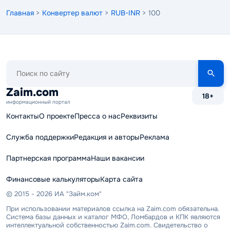
Главная
>
Конвертер валют
>
RUB-INR
> 100
Поиск
по
сайту
Zaim.com
18+
информационный портал
Контакты
О проекте
Пресса о нас
Реквизиты
Служба поддержки
Редакция и авторы
Реклама
Партнерская программа
Наши вакансии
Финансовые калькуляторы
Карта сайта
© 2015 - 2026 ИА "Займ.ком"
При использовании материалов ссылка на Zaim.com обязательна.
Система базы данных и каталог МФО, Ломбардов и КПК являются
интеллектуальной собственностью Zaim.com. Свидетельство о