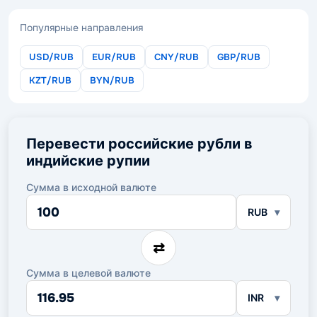
Популярные направления
USD/RUB
EUR/RUB
CNY/RUB
GBP/RUB
KZT/RUB
BYN/RUB
Перевести российские рубли в
индийские рупии
Сумма в исходной валюте
Сумма
RUB
в
исходной
валюте
⇄
Сумма в целевой валюте
Сумма
INR
в
целевой