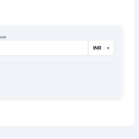
ния
INR