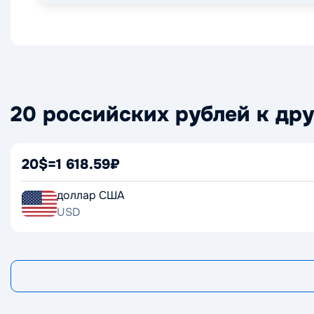
20 российских рублей к др
20$
=
1 618.59₽
доллар США
USD