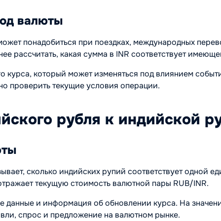
вод валюты
ожет понадобиться при поездках, международных перевод
ее рассчитать, какая сумма в INR соответствует имеюще
ого курса, который может изменяться под влиянием событ
но проверить текущие условия операции.
ийского рубля к индийской р
юты
зывает, сколько индийских рупий соответствует одной е
отражает текущую стоимость валютной пары RUB/INR.
е данные и информация об обновлении курса. На значен
вли, спрос и предложение на валютном рынке.