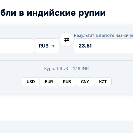
бли в индийские рупии
Результат в валюте назначе
⇄
RUB
Курс: 1 RUB = 1.18 INR
USD
EUR
RUB
CNY
KZT