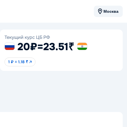
Москва
Текущий курс ЦБ РФ
20₽
=
23.51₹
1 ₽ = 1.18 ₹ 🡥