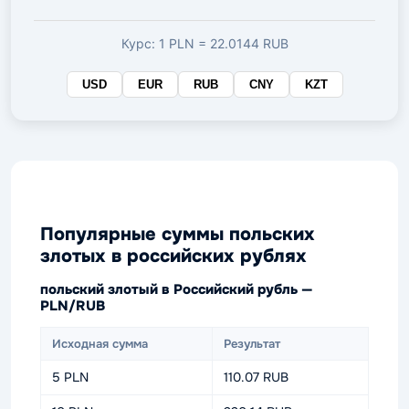
валюте
Курс: 1 PLN = 22.0144 RUB
USD
EUR
RUB
CNY
KZT
Популярные суммы польских
злотых в российских рублях
польский злотый в Российский рубль —
PLN/RUB
Исходная сумма
Результат
5 PLN
110.07 RUB