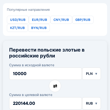
Популярные направления
USD/RUB
EUR/RUB
CNY/RUB
GBP/RUB
KZT/RUB
BYN/RUB
Перевести польские злотые в
российские рубли
Сумма в исходной валюте
Сумма
PLN
в
исходной
валюте
⇄
Сумма в целевой валюте
Сумма
RUB
в
целевой