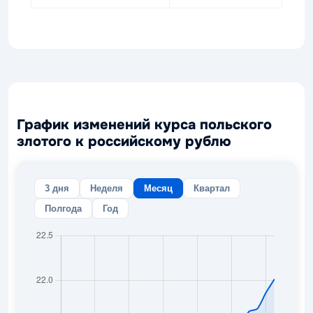
График изменений курса польского
злотого к российскому рублю
3 дня
Неделя
Месяц
Квартал
Полгода
Год