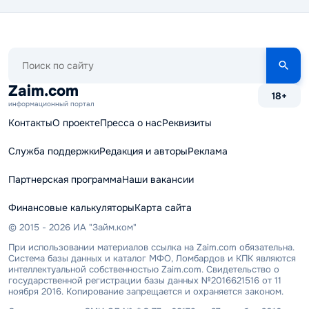
Поиск
по
сайту
Zaim.com
18+
информационный портал
Контакты
О проекте
Пресса о нас
Реквизиты
Служба поддержки
Редакция и авторы
Реклама
Партнерская программа
Наши вакансии
Финансовые калькуляторы
Карта сайта
© 2015 - 2026 ИА "Займ.ком"
При использовании материалов ссылка на Zaim.com обязательна.
Система базы данных и каталог МФО, Ломбардов и КПК являются
интеллектуальной собственностью Zaim.com. Свидетельство о
государственной регистрации базы данных №2016621516 от 11
ноября 2016. Копирование запрещается и охраняется законом.