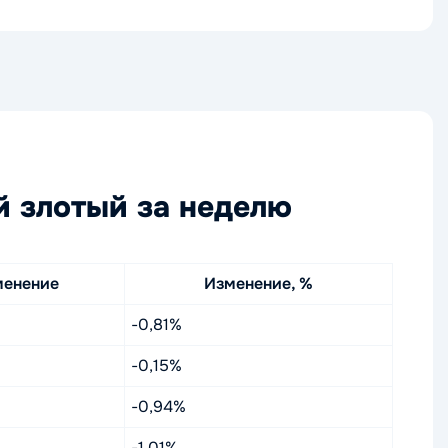
й злотый за неделю
менение
Изменение, %
-0,81%
-0,15%
-0,94%
-1,01%