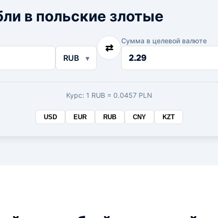
ли в польские злотые
Сумма в целевой валюте
⇄
Сумма
RUB
в
целевой
валюте
Курс: 1 RUB = 0.0457 PLN
USD
EUR
RUB
CNY
KZT