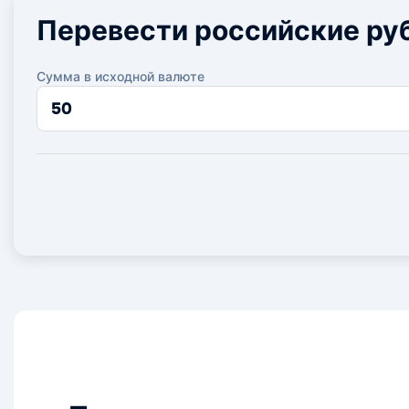
Перевести российские руб
Сумма в исходной валюте
Сумма
в
исходной
валюте