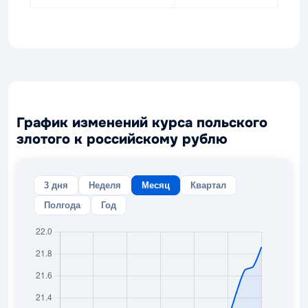
График изменений курса польского
злотого к российскому рублю
3 дня
Неделя
Месяц
Квартал
Полгода
Год