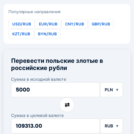
Популярные направления
USD/RUB
EUR/RUB
CNY/RUB
GBP/RUB
KZT/RUB
BYN/RUB
Перевести польские злотые в
российские рубли
Сумма в исходной валюте
Сумма
PLN
в
исходной
валюте
⇄
Сумма в целевой валюте
Сумма
RUB
в
целевой