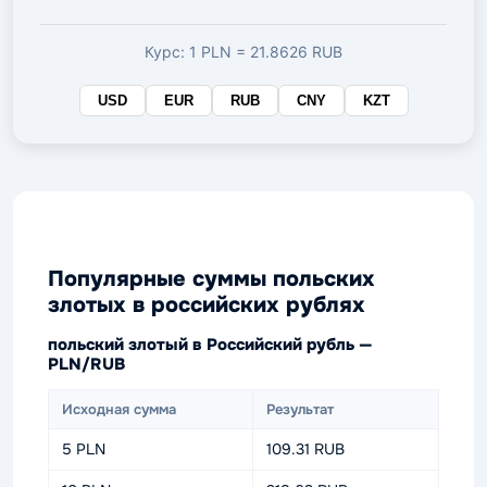
валюте
Курс: 1 PLN = 21.8626 RUB
USD
EUR
RUB
CNY
KZT
Популярные суммы польских
злотых в российских рублях
польский злотый в Российский рубль —
PLN/RUB
Исходная сумма
Результат
5 PLN
109.31 RUB