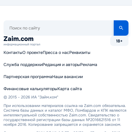
Поиск
по
сайту
Zaim.com
18+
информационный портал
Контакты
О проекте
Пресса о нас
Реквизиты
Служба поддержки
Редакция и авторы
Реклама
Партнерская программа
Наши вакансии
Финансовые калькуляторы
Карта сайта
© 2015 - 2026 ИА "Займ.ком"
При использовании материалов ссылка на Zaim.com обязательна.
Система базы данных и каталог МФО, Ломбардов и КПК являются
интеллектуальной собственностью Zaim.com. Свидетельство о
государственной регистрации базы данных №2016621516 от 11
ноября 2016. Копирование запрещается и охраняется законом.