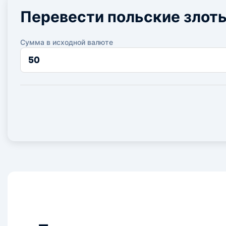
Перевести польские злоты
Сумма в исходной валюте
Сумма
в
исходной
валюте