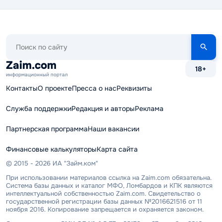
Поиск
по
сайту
Zaim.com
18+
информационный портал
Контакты
О проекте
Пресса о нас
Реквизиты
Служба поддержки
Редакция и авторы
Реклама
Партнерская программа
Наши вакансии
Финансовые калькуляторы
Карта сайта
© 2015 - 2026 ИА "Займ.ком"
При использовании материалов ссылка на Zaim.com обязательна.
Система базы данных и каталог МФО, Ломбардов и КПК являются
интеллектуальной собственностью Zaim.com. Свидетельство о
государственной регистрации базы данных №2016621516 от 11
ноября 2016. Копирование запрещается и охраняется законом.