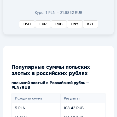
валюте
Курс: 1 PLN = 21.6852 RUB
USD
EUR
RUB
CNY
KZT
Популярные суммы польских
злотых в российских рублях
польский злотый в Российский рубль —
PLN/RUB
Исходная сумма
Результат
5 PLN
108.43 RUB