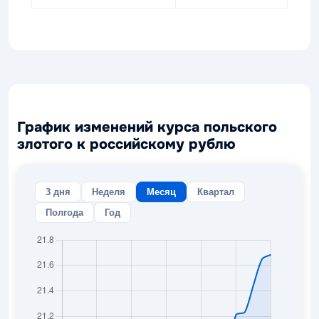
График изменений курса польского
злотого к российскому рублю
3 дня
Неделя
Месяц
Квартал
Полгода
Год