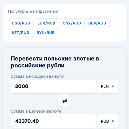
Популярные направления
USD/RUB
EUR/RUB
CNY/RUB
GBP/RUB
KZT/RUB
BYN/RUB
Перевести польские злотые в
российские рубли
Сумма в исходной валюте
Сумма
PLN
в
исходной
валюте
⇄
Сумма в целевой валюте
Сумма
RUB
в
целевой