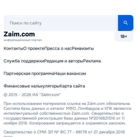
Поиск
по
сайту
Zaim.com
18+
информационный портал
Контакты
О проекте
Пресса о нас
Реквизиты
Служба поддержки
Редакция и авторы
Реклама
Партнерская программа
Наши вакансии
Финансовые калькуляторы
Карта сайта
© 2015 - 2026 ИА "Займ.ком"
При использовании материалов ссылка на Zaim.com обязательна.
Система базы данных и каталог МФО, Ломбардов и КПК являются
интеллектуальной собственностью Zaim.com. Свидетельство о
государственной регистрации базы данных №2016621516 от 11
ноября 2016. Копирование запрещается и охраняется законом.
Свидетельство о СМИ ЭЛ № ФС 77 - 68179 от 27 декабря 2016
года.