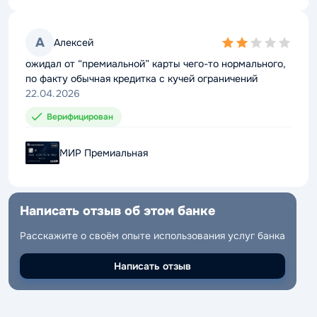
А
А
Алексей
Алексей
2,0
2,0
rating
rating
ожидал от “премиальной” карты чего-то нормального,
ожидал от “премиальной” карты чего-то нормального,
по факту обычная кредитка с кучей ограничений
по факту обычная кредитка с кучей ограничений
22.04.2026
22.04.2026
Верифицирован
Верифицирован
МИР Премиальная
МИР Премиальная
Написать отзыв об этом банке
Написать отзыв об этом банке
Расскажите о своём опыте использования услуг банка
Расскажите о своём опыте использования услуг банка
Написать отзыв
Написать отзыв