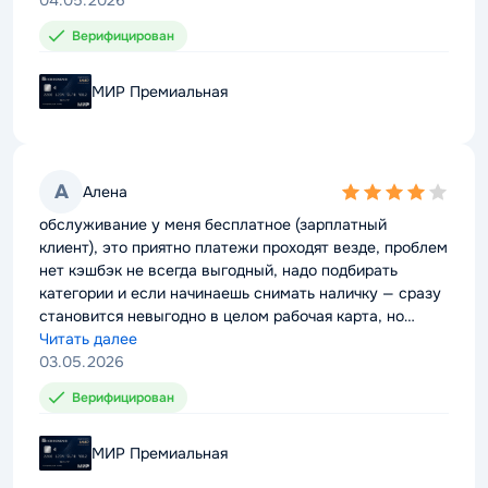
04.05.2026
04.05.2026
Верифицирован
Верифицирован
МИР Премиальная
МИР Премиальная
А
А
Алена
Алена
4,0
4,0
rating
rating
обслуживание у меня бесплатное (зарплатный
обслуживание у меня бесплатное (зарплатный
клиент), это приятно платежи проходят везде, проблем
клиент), это приятно платежи проходят везде, проблем
нет кэшбэк не всегда выгодный, надо подбирать
нет кэшбэк не всегда выгодный, надо подбирать
категории и если начинаешь снимать наличку — сразу
категории и если начинаешь снимать наличку — сразу
становится невыгодно в целом рабочая карта, но
становится невыгодно в целом рабочая карта, но
требует внимания
Читать далее
требует внимания
Читать далее
03.05.2026
03.05.2026
Верифицирован
Верифицирован
МИР Премиальная
МИР Премиальная