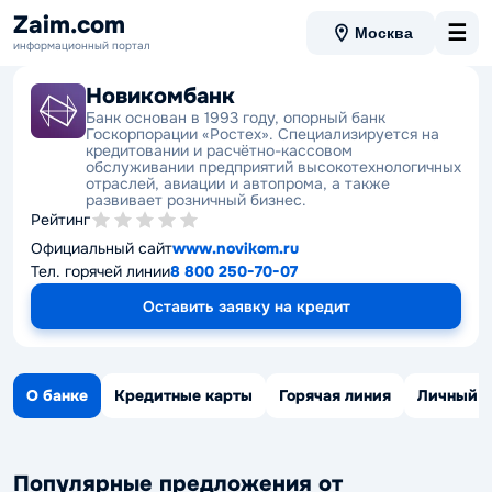
Zaim.com
☰
Москва
информационный портал
Новикомбанк
Банк основан в 1993 году, опорный банк
Госкорпорации «Ростех». Специализируется на
кредитовании и расчётно-кассовом
обслуживании предприятий высокотехнологичных
отраслей, авиации и автопрома, а также
развивает розничный бизнес.
Рейтинг
Официальный сайт
www.novikom.ru
Тел. горячей линии
8 800 250-70-07
Оставить заявку на кредит
О банке
Кредитные карты
Горячая линия
Личный к
Популярные предложения от