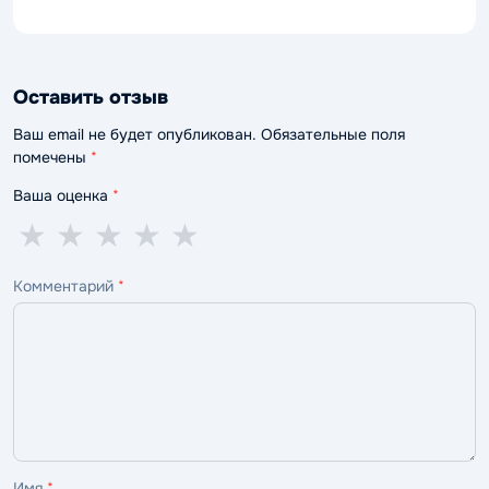
Оставить отзыв
Ваш email не будет опубликован. Обязательные поля
помечены
*
Ваша оценка
*
1
2
3
4
5
★
★
★
★
★
звезда
звезды
звезды
звезды
звёзд
Комментарий
*
—
—
—
—
—
ужасно
плохо
нормально
хорошо
отлично
Имя
*