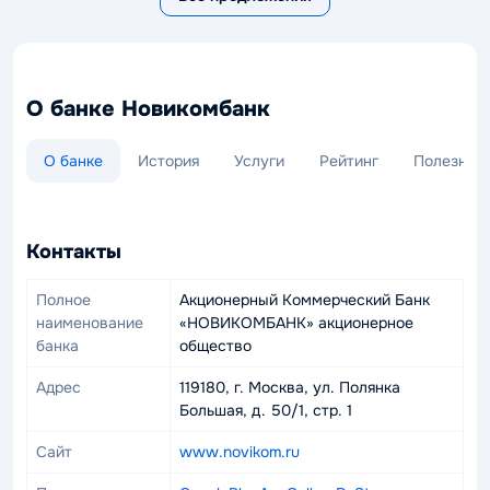
О банке Новикомбанк
О банке
История
Услуги
Рейтинг
Полезная
Новикомбанк
—
Контакты
Вопросы и ответы
Кредитные карты
Кредиты Новикомбанк
Полное
Акционерный Коммерческий Банк
❓ Как закрыть кредитную карту в
Новикомбанк
наименование
«НОВИКОМБАНК» акционерное
Новикомбанке?
банка
общество
Погасите всю сумму задолженности, после чего
Адрес
119180, г. Москва, ул. Полянка
обратитесь в чат поддержки или отделение банка. В
Большая, д. 50/1, стр. 1
мобильном приложении нажмите «Настройки карты» →
«Закрыть карту». После получения справки об отсутствии
Сайт
www.novikom.ru
долга карта считается закрытой.