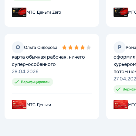
МТС Деньги Zero
МТС Деньги Zero
МТС
МТС
О
О
Р
Р
Ольга Сидорова
Ольга Сидорова
Рома
Рома
4,0
4,0
карта обычная рабочая, ничего
карта обычная рабочая, ничего
оформил 
оформил 
rating
rating
супер-особенного
супер-особенного
курьером
курьером
29.04.2026
29.04.2026
потом не
потом не
27.04.20
27.04.20
Верифицирован
Верифицирован
Верифи
Верифи
МТС Деньги
МТС Деньги
МТС
МТС