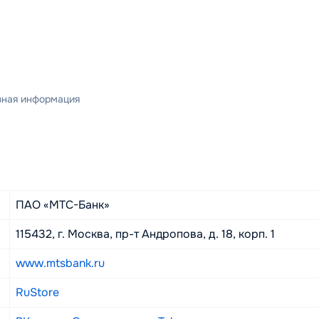
зная информация
анк
ПАО «МТС-Банк»
 в МТС Банке?
115432, г. Москва, пр-т Андропова, д. 18, корп. 1
нт;
й долг + проценты). Далее в приложении выберите карту 
www.mtsbank.ru
 каналы;
 8 800 250-05-00. После закрытия рекомендуется получи
RuStore
чёт с 16% годовых?
ы совместно с цифровыми продуктами МТС.