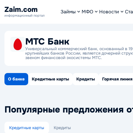
Zaim.com
Займы
МФО
Новости
Ста
информационный портал
МТС Банк
Универсальный коммерческий банк, основанный в 199
крупнейших банков России, является дочерней стр
звеном финансовой экосистемы МТС.
О банке
Кредитные карты
Кредиты
Горячая линия
Популярные предложения о
Кредитные карты
Кредиты