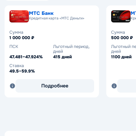
МТС Банк
МТС Банк
М
М
Кредитная карта «МТС Деньги»
Кредит «Под залог недвижимости»
Кр
Кр
Сумма
Сумма
Сумма
Сумма
1 000 000 ₽
до 20 000 000 ₽
500 000 ₽
20 000 – 15
ПСК
ПСК
Льготный период,
Ставка
Льготный п
ПСК
дней
дней
22.769–26.577%
18.5–24.9%
22.126–39.
47.481–47.924%
415 дней
1100 дней
Срок
Срок
Ставка
до 240 мес.
12–180 мес.
49.5–59.9%
Подробнее
Подробнее