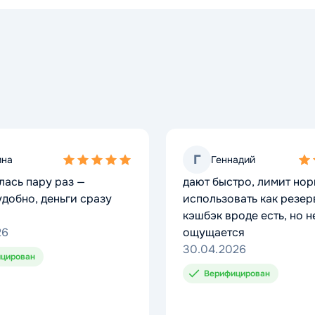
Г
Г
ина
ина
Геннадий
Геннадий
5,0
5,0
4,0
4,0
лась пару раз —
лась пару раз —
дают быстро, лимит но
дают быстро, лимит но
rating
rating
rat
rat
удобно, деньги сразу
удобно, деньги сразу
использовать как резерв
использовать как резерв
кэшбэк вроде есть, но н
кэшбэк вроде есть, но н
26
26
ощущается
ощущается
30.04.2026
30.04.2026
цирован
цирован
Верифицирован
Верифицирован