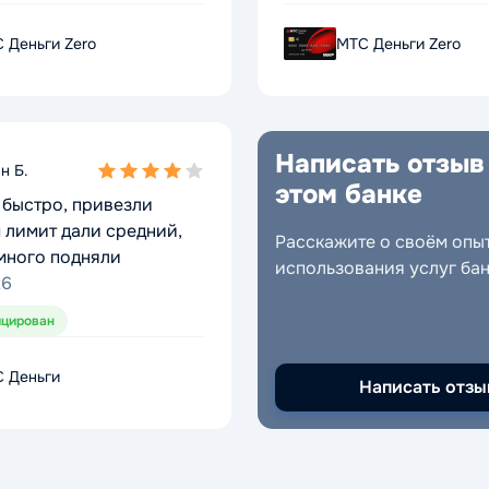
 Деньги Zero
 Деньги Zero
МТС Деньги Zero
МТС Деньги Zero
Написать отзыв
Написать отзыв
н Б.
н Б.
4,0
4,0
этом банке
этом банке
быстро, привезли
быстро, привезли
rating
rating
 лимит дали средний,
 лимит дали средний,
Расскажите о своём опы
Расскажите о своём опы
много подняли
много подняли
использования услуг ба
использования услуг ба
26
26
цирован
цирован
 Деньги
 Деньги
Написать отзы
Написать отзы