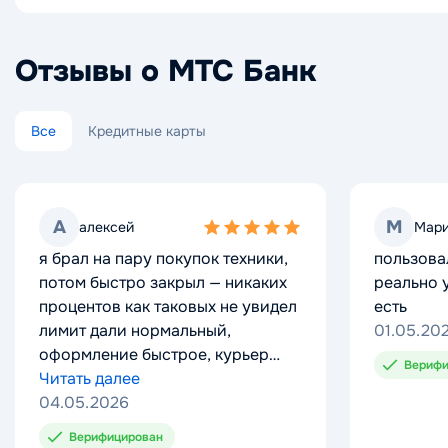
Отзывы о МТС Банк
Все
Кредитные карты
А
А
М
М
алексей
алексей
Мар
Мар
5,0
5,0
я брал на пару покупок техники,
я брал на пару покупок техники,
пользова
пользова
rating
rating
потом быстро закрыл — никаких
потом быстро закрыл — никаких
реально 
реально 
процентов как таковых не увидел
процентов как таковых не увидел
есть
есть
лимит дали нормальный,
лимит дали нормальный,
01.05.20
01.05.20
оформление быстрое, курьер
оформление быстрое, курьер
Верифи
Верифи
привёз
Читать далее
привёз
Читать далее
04.05.2026
04.05.2026
Верифицирован
Верифицирован