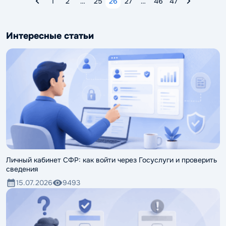
1
2
…
25
26
27
…
46
47
Интересные статьи
Личный кабинет СФР: как войти через Госуслуги и проверить
сведения
15.07.2026
9493