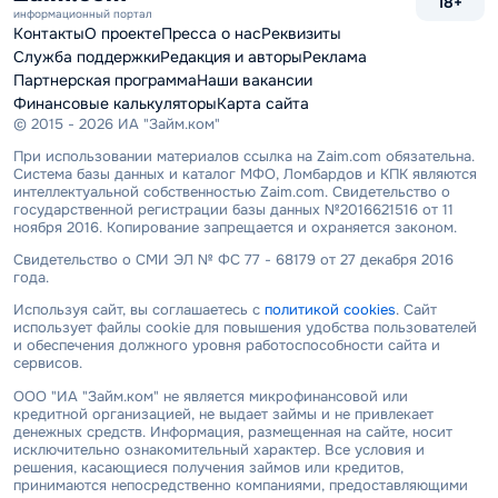
18+
информационный портал
Контакты
О проекте
Пресса о нас
Реквизиты
Служба поддержки
Редакция и авторы
Реклама
Партнерская программа
Наши вакансии
Финансовые калькуляторы
Карта сайта
© 2015 - 2026 ИА "Займ.ком"
При использовании материалов ссылка на Zaim.com обязательна.
Система базы данных и каталог МФО, Ломбардов и КПК являются
интеллектуальной собственностью Zaim.com. Свидетельство о
государственной регистрации базы данных №2016621516 от 11
ноября 2016. Копирование запрещается и охраняется законом.
Свидетельство о СМИ ЭЛ № ФС 77 - 68179 от 27 декабря 2016
года.
Используя сайт, вы соглашаетесь с
политикой cookies
. Сайт
использует файлы cookie для повышения удобства пользователей
и обеспечения должного уровня работоспособности сайта и
сервисов.
ООО "ИА "Займ.ком" не является микрофинансовой или
кредитной организацией, не выдает займы и не привлекает
денежных средств. Информация, размещенная на сайте, носит
исключительно ознакомительный характер. Все условия и
решения, касающиеся получения займов или кредитов,
принимаются непосредственно компаниями, предоставляющими