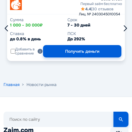
Первый заём бесплатно
4.4
|
30 отзывов
Лиц. № 2403045010054
Сумма
Срок
1 000 - 30 000₽
7 - 30 дней
Ставка
ПСК
до 0.8% в день
До 292%
Добавить в
Получить деньги
сравнение
Главная
> Новости рынка
Поиск
по
сайту
Zaim.com