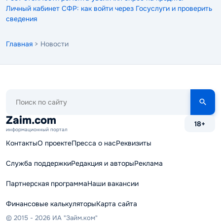
Личный кабинет СФР: как войти через Госуслуги и проверить
сведения
Главная
> Новости
Поиск
по
сайту
Zaim.com
18+
информационный портал
Контакты
О проекте
Пресса о нас
Реквизиты
Служба поддержки
Редакция и авторы
Реклама
Партнерская программа
Наши вакансии
Финансовые калькуляторы
Карта сайта
© 2015 - 2026 ИА "Займ.ком"