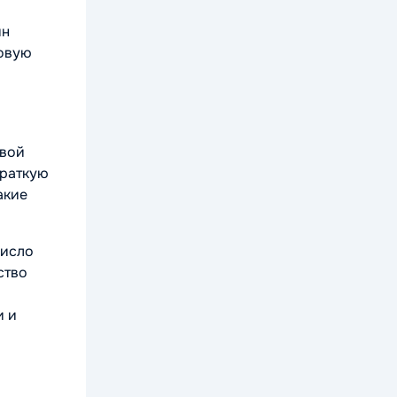
ин
говую
овой
краткую
акие
число
ство
и и