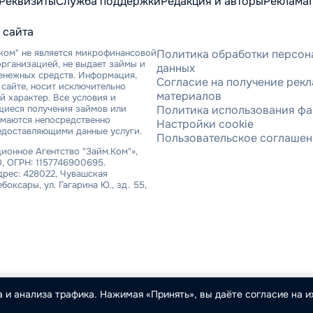
Реквизиты
Служба поддержки
Редакция и авторы
Реклама
 сайта
ком" не является микрофинансовой
Политика обработки персон
рганизацией, не выдает займы и
данных
денежных средств. Информация,
Согласие на получение рек
сайте, носит исключительно
материалов
 характер. Все условия и
щиеся получения займов или
Политика использования фа
имаются непосредственно
Настройки cookie
едоставляющими данные услуги.
Пользовательское соглаше
онное Агентство "Займ.Ком"»,
, ОГРН: 1157746900695.
рес: 428022, Чувашская
ебоксары, ул. Гагарина Ю., зд. 55,
 и анализа трафика. Нажимая «Принять», вы даёте согласие на их