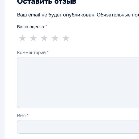
Оставить отзыв
Ваш email не будет опубликован. Обязательные п
Ваша оценка
*
1
2
3
4
5
★
★
★
★
★
звезда
звезды
звезды
звезды
звёзд
Комментарий
*
—
—
—
—
—
ужасно
плохо
нормально
хорошо
отлично
Имя
*