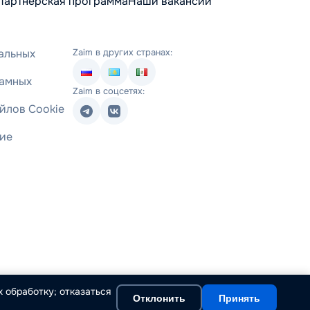
Партнерская программа
Наши вакансии
альных
Zaim в других странах:
ламных
Zaim в соцсетях:
йлов Cookie
ние
 обработку; отказаться
Отклонить
Принять