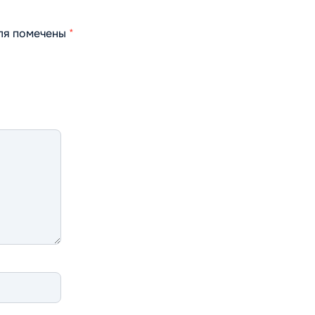
оля помечены
*