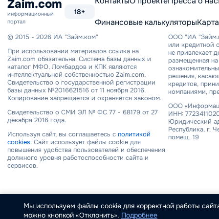
Контакты
О проекте
Пресса о нас
Zaim.com
18+
информационный
Финансовые калькуляторы
Карта
портал
© 2015 - 2026 ИА "Займ.ком"
ООО "ИА "Займ.
или кредитной о
При использовании материалов ссылка на
не привлекает 
Zaim.com обязательна. Система базы данных и
размещенная на 
каталог МФО, Ломбардов и КПК являются
ознакомительный
интеллектуальной собственностью Zaim.com.
решения, касаю
Свидетельство о государственной регистрации
кредитов, прин
базы данных №2016621516 от 11 ноября 2016.
компаниями, пр
Копирование запрещается и охраняется законом.
ООО «Информаци
Свидетельство о СМИ ЭЛ № ФС 77 - 68179 от 27
ИНН: 7723411020
декабря 2016 года.
Юридический ад
Республика, г. Ч
Используя сайт, вы соглашаетесь с
политикой
помещ. 19
cookies
. Сайт использует файлы cookie для
повышения удобства пользователей и обеспечения
должного уровня работоспособности сайта и
сервисов.
Мы используем файлы cookie для корректной работы сайта
можно кнопкой «Отклонить».
Подробнее