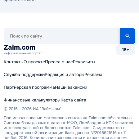
Поиск
по
сайту
Zaim.com
18+
информационный портал
Контакты
О проекте
Пресса о нас
Реквизиты
Служба поддержки
Редакция и авторы
Реклама
Партнерская программа
Наши вакансии
Финансовые калькуляторы
Карта сайта
© 2015 - 2026 ИА "Займ.ком"
При использовании материалов ссылка на Zaim.com обязательна.
Система базы данных и каталог МФО, Ломбардов и КПК являются
интеллектуальной собственностью Zaim.com. Свидетельство о
государственной регистрации базы данных №2016621516 от 11
ноября 2016. Копирование запрещается и охраняется законом.