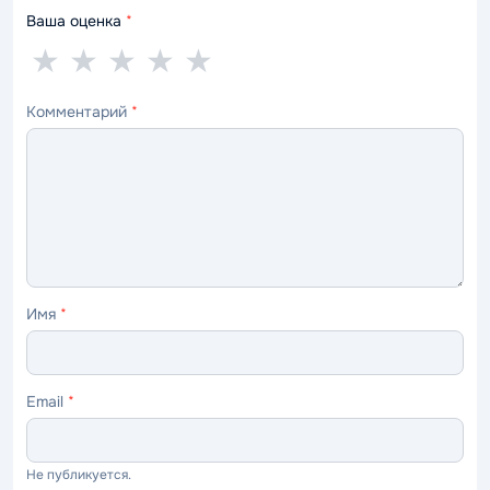
Ваша оценка
*
1
2
3
4
5
★
★
★
★
★
звезда
звезды
звезды
звезды
звёзд
Комментарий
*
—
—
—
—
—
ужасно
плохо
нормально
хорошо
отлично
Имя
*
Email
*
Не публикуется.